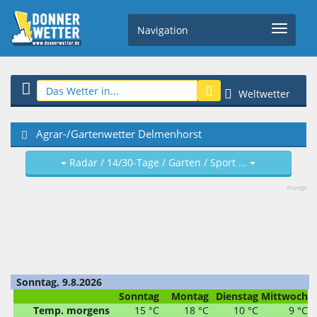
Navigation
Weltwetter
Agrar-/Gartenwetter Delmenhorst
Radar / 14/30-Tage / Garten / Sport ...
Anzeige
Sonntag, 9.8.2026
Sonntag
Montag
Dienstag
Mittwoch
Temp. morgens
15 °C
18 °C
10 °C
9 °C