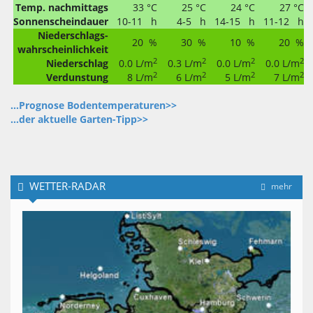
Temp. nachmittags
33 °C
25 °C
24 °C
27 °C
Sonnenscheindauer
10-11 h
4-5 h
14-15 h
11-12 h
Niederschlags-
20 %
30 %
10 %
20 %
wahrscheinlichkeit
2
2
2
2
Niederschlag
0.0 L/m
0.3 L/m
0.0 L/m
0.0 L/m
2
2
2
2
Verdunstung
8 L/m
6 L/m
5 L/m
7 L/m
...Prognose Bodentemperaturen>>
...der aktuelle Garten-Tipp>>
WETTER-RADAR
mehr