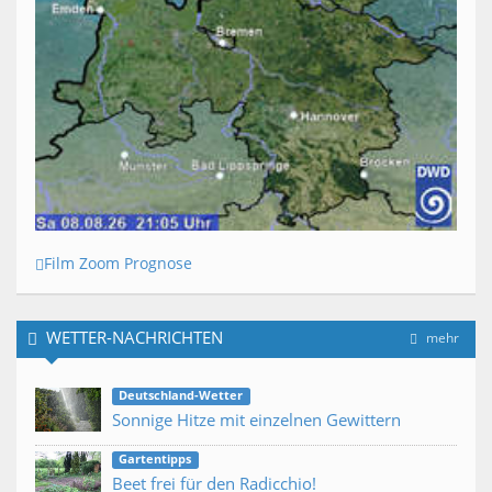
Film Zoom Prognose
WETTER-NACHRICHTEN
mehr
Deutschland-Wetter
Sonnige Hitze mit einzelnen Gewittern
Gartentipps
Beet frei für den Radicchio!