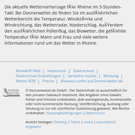
Die aktuelle Wettervorhersage fÃ¼r Rheine im 3-Stunden-
Takt: Bei Donnerwetter.de finden Sie im ausfÃ¼hrlichen
Wetterbericht die Temperatur, WindstÃ¤rke und
Windrichtung, das Wetterradar, Niederschlag. AuÃŸerdem
den ausfÃ¼hrlichen Pollenflug, das Biowetter, die gefÃ¼hlte
Temperatur fÃ¼r Mann und Frau und viele weitere
Informationen rund um das Wetter in Rheine.
Kontakt/E-Mail
Impressum
Datenschutz
Datenschutz-Einstellungen
werbefrei nutzen
Werbung
Wetter-B2B
Presse
Bewusst surfen auf Donnerwetter.de
© Donnerwetter.de GmbH - Der Seiteninhalt ist ausschließlich für
den privaten Gebrauch bestimmt. Alle Angaben ohne Gewähr,
Fehler und Irrtümer vorbehalten. Jede weitergehende, kommerzielle
oder nicht kommerzielle Nutzung, Veröffentlichung, Aushang oder
Sendung ist nur mit schriftlicher Zustimmung gestattet. Alle Rechte
vorbehalten.
Nutzungsbedingungen
|
Datenschutz
Ansicht festlegen:
Desktop
|
Tablet
|
mobil
|
automatisch
angepasst