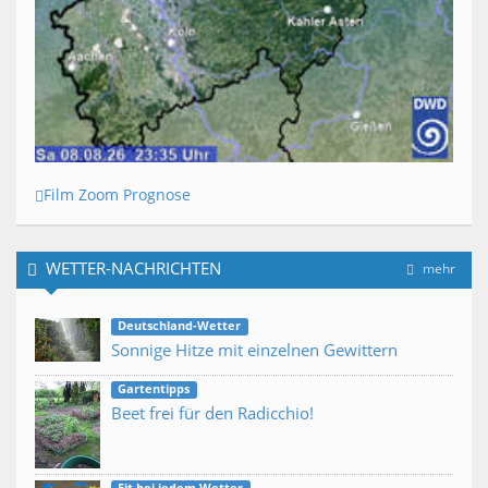
Film Zoom Prognose
WETTER-NACHRICHTEN
mehr
Deutschland-Wetter
Sonnige Hitze mit einzelnen Gewittern
Gartentipps
Beet frei für den Radicchio!