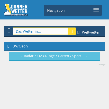
Navigation
Weltwetter
UV/Ozon
Radar / 14/30-Tage / Garten / Sport ...
Anzeige