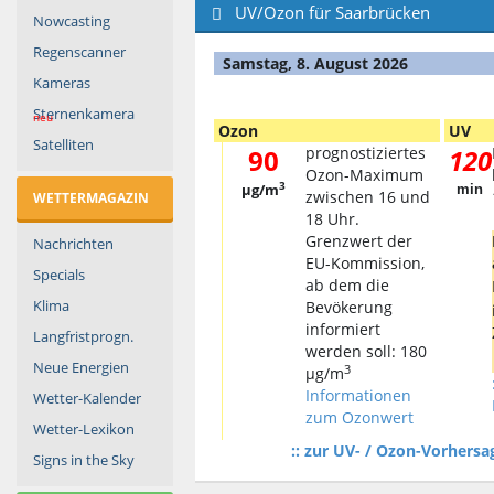
UV/Ozon für Saarbrücken
Nowcasting
Regenscanner
Samstag, 8. August 2026
Kameras
Sternenkamera
neu
Ozon
UV
Satelliten
90
prognostiziertes
120
Ozon-Maximum
3
µg/m
min
zwischen 16 und
WETTERMAGAZIN
18 Uhr.
Grenzwert der
Nachrichten
EU-Kommission,
Specials
ab dem die
Klima
Bevökerung
informiert
Langfristprogn.
werden soll: 180
Neue Energien
3
µg/m
Informationen
Wetter-Kalender
zum Ozonwert
Wetter-Lexikon
:: zur UV- / Ozon-Vorhers
Signs in the Sky