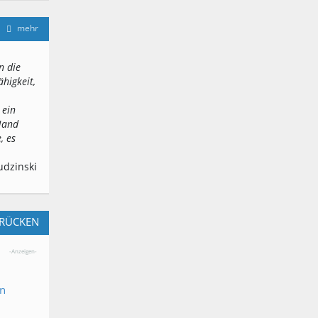
mehr
n die
ähigkeit,
 ein
 Hand
, es
udzinski
BRÜCKEN
-Anzeigen-
en