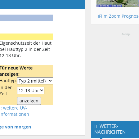
Film Zoom Prognos
Anzeige
Eigenschutzzeit der Haut
bei Hauttyp 2 in der Zeit
12-13 Uhr.
Für neue Werte
anzeigen:
Hauttyp:
in der
Zeit
:: weitere UV-
Informationen
WETTER-
age von morgen
NACHRICHTEN