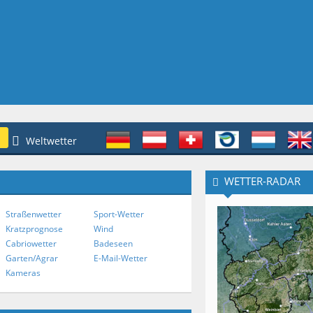
Weltwetter
WETTER-RADAR
Straßenwetter
Sport-Wetter
Kratzprognose
Wind
Cabriowetter
Badeseen
Garten/Agrar
E-Mail-Wetter
Kameras