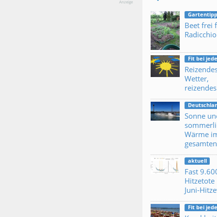
Anzeige
Gartentipp
Beet frei 
Radicchio
Fit bei je
Reizende
Wetter,
reizendes
Deutschla
Sonne un
sommerli
Wärme i
gesamten
aktuell
Fast 9.60
Hitzetote 
Juni-Hitz
Fit bei je