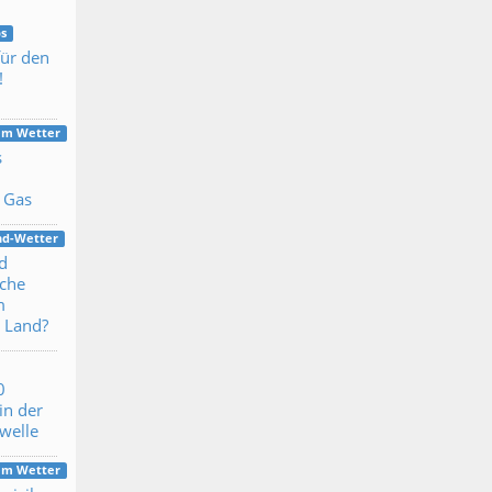
s
für den
!
dem Wetter
s
 Gas
nd-Wetter
d
che
m
 Land?
0
in der
ewelle
dem Wetter