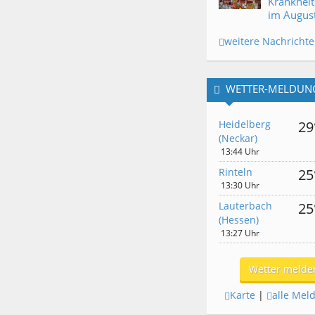
Krankheit
im Augus
weitere Nachricht
WETTER-MELDUN
Heidelberg
29
(Neckar)
13:44 Uhr
Rinteln
25
13:30 Uhr
Lauterbach
25
(Hessen)
13:27 Uhr
Wetter melde
Karte
|
alle Mel