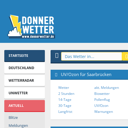
STARTSEITE
DEUTSCHLAND
UV/Ozon für Saarbrücken
WETTERRADAR
Wetter
akt. Meldungen
UNWETTER
2 Stunden
Biowetter
14-Tage
Pollenflug
AKTUELL
30-Tage
UV/Ozon
Langfrist
Warnungen
Blitze
Meldungen