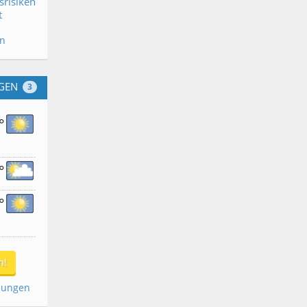
srisiken
t
en
GEN
3
°
°
°
n!
dungen