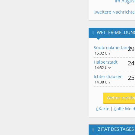
im Augus
weitere Nachricht
WETTER-MELDUN
Südbrookmerland
29
15:02 Uhr
Halberstadt
24
14:52 Uhr
Ichtershausen
25
14:38 Uhr
Wetter melde
Karte
|
alle Mel
ZITAT DES TAGES