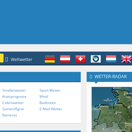
Weltwetter
WETTER-RADAR
Straßenwetter
Sport-Wetter
Kratzprognose
Wind
Cabriowetter
Badeseen
Garten/Agrar
E-Mail-Wetter
Kameras