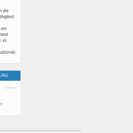
n die
ähigkeit,
 ein
 Hand
, es
udzinski
BURG
-Anzeigen-
en