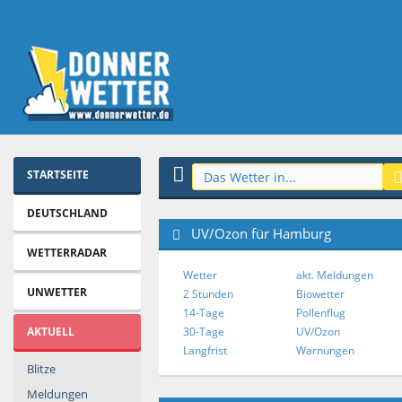
STARTSEITE
DEUTSCHLAND
UV/Ozon für Hamburg
WETTERRADAR
Wetter
akt. Meldungen
UNWETTER
2 Stunden
Biowetter
14-Tage
Pollenflug
AKTUELL
30-Tage
UV/Ozon
Langfrist
Warnungen
Blitze
Meldungen