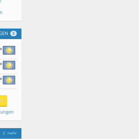
t
en
GEN
3
°
°
°
n!
dungen
mehr