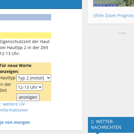
Film Zoom Prognos
Anzeige
Eigenschutzzeit der Haut
bei Hauttyp 2 in der Zeit
12-13 Uhr.
Für neue Werte
anzeigen:
Hauttyp:
in der
Zeit
:: weitere UV-
Informationen
WETTER-
age von morgen
NACHRICHTEN