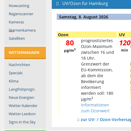
UV/Ozon für Hamburg
Nowcasting
Regenscanner
Samstag, 8. August 2026
Kameras
Sternenkamera
neu
Ozon
UV
Satelliten
80
prognostiziertes
120
Ozon-Maximum
3
µg/m
min
zwischen 16 und
WETTERMAGAZIN
18 Uhr.
Grenzwert der
Nachrichten
EU-Kommission,
Specials
ab dem die
Klima
Bevökerung
informiert
Langfristprogn.
werden soll: 180
Neue Energien
3
µg/m
Informationen
Wetter-Kalender
zum Ozonwert
Wetter-Lexikon
:: zur UV- / Ozon-Vorhers
Signs in the Sky