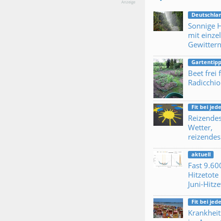
Anzeige
Deutschla
Sonnige H
mit einze
Gewitter
Gartentipp
Beet frei 
Radicchio
Fit bei je
Reizende
Wetter,
reizendes
aktuell
Fast 9.60
Hitzetote 
Juni-Hitz
Fit bei je
Krankheit