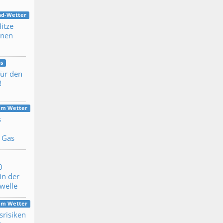
nd-Wetter
itze
lnen
n
s
für den
!
dem Wetter
s
 Gas
0
in der
ewelle
dem Wetter
srisiken