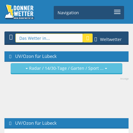
Navigation
Weltwetter
UV/Ozon für Lübeck
Radar / 14/30-Tage / Garten / Sport ...
Anzeige
UV/Ozon für Lübeck