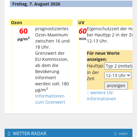
Freitag, 7. August 2026
Ozon
UV
60
prognostiziertes
60
Eigenschutzzeit der Hau
Ozon-Maximum
bei Hauttyp 2 in der Zeit
3
µg/m
min
zwischen 16 und
12-13 Uhr.
18 Uhr.
Grenzwert der
Für neue Werte
EU-Kommission,
anzeigen:
ab dem die
Hauttyp:
Bevökerung
in der
informiert
Zeit
werden soll: 180
3
µg/m
:: weitere UV-
Informationen
Informationen
zum Ozonwert
WETTER-RADAR
mehr