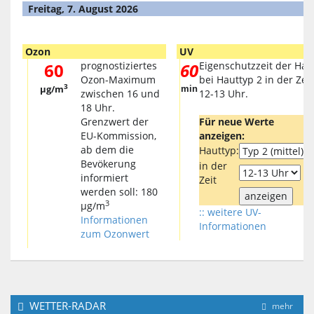
Freitag, 7. August 2026
Ozon
UV
60
prognostiziertes
60
Eigenschutzzeit der Hau
Ozon-Maximum
bei Hauttyp 2 in der Zeit
3
µg/m
min
zwischen 16 und
12-13 Uhr.
18 Uhr.
Grenzwert der
Für neue Werte
EU-Kommission,
anzeigen:
ab dem die
Hauttyp:
Bevökerung
in der
informiert
Zeit
werden soll: 180
3
µg/m
:: weitere UV-
Informationen
Informationen
zum Ozonwert
WETTER-RADAR
mehr