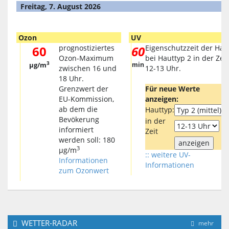
Freitag, 7. August 2026
Ozon
UV
60
prognostiziertes
60
Eigenschutzzeit der Hau
Ozon-Maximum
bei Hauttyp 2 in der Zeit
3
µg/m
min
zwischen 16 und
12-13 Uhr.
18 Uhr.
Grenzwert der
Für neue Werte
EU-Kommission,
anzeigen:
ab dem die
Hauttyp:
Bevökerung
in der
informiert
Zeit
werden soll: 180
3
µg/m
:: weitere UV-
Informationen
Informationen
zum Ozonwert
WETTER-RADAR
mehr