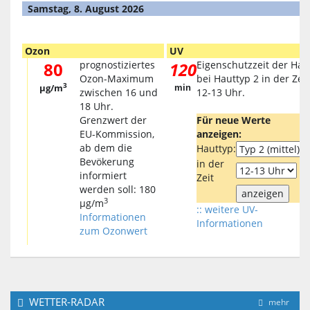
Samstag, 8. August 2026
Ozon
UV
80
prognostiziertes
120
Eigenschutzzeit der Hau
Ozon-Maximum
bei Hauttyp 2 in der Zeit
3
µg/m
min
zwischen 16 und
12-13 Uhr.
18 Uhr.
Grenzwert der
Für neue Werte
EU-Kommission,
anzeigen:
ab dem die
Hauttyp:
Bevökerung
in der
informiert
Zeit
werden soll: 180
3
µg/m
:: weitere UV-
Informationen
Informationen
zum Ozonwert
WETTER-RADAR
mehr