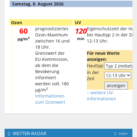
Samstag, 8. August 2026
Ozon
UV
60
prognostiziertes
120
Eigenschutzzeit der Hau
Ozon-Maximum
bei Hauttyp 2 in der Zeit
3
µg/m
min
zwischen 16 und
12-13 Uhr.
18 Uhr.
Grenzwert der
Für neue Werte
EU-Kommission,
anzeigen:
ab dem die
Hauttyp:
Bevökerung
in der
informiert
Zeit
werden soll: 180
3
µg/m
:: weitere UV-
Informationen
Informationen
zum Ozonwert
WETTER-RADAR
mehr