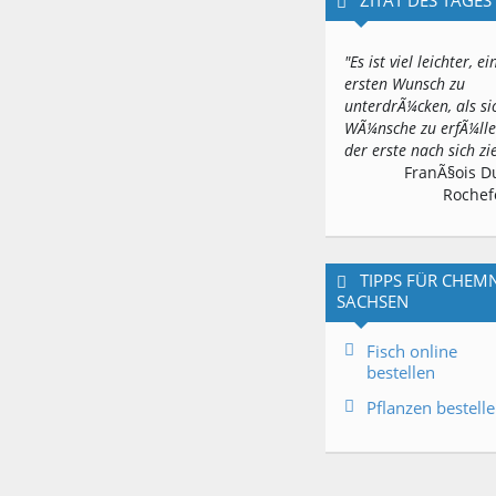
"Es ist viel leichter, e
ersten Wunsch zu
unterdrÃ¼cken, als si
WÃ¼nsche zu erfÃ¼lle
der erste nach sich zi
FranÃ§ois D
Rochef
TIPPS FÜR CHEMN
SACHSEN
Fisch online
bestellen
Pflanzen bestell