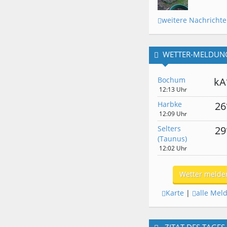
weitere Nachricht
WETTER-MELDUN
Bochum
kA
12:13 Uhr
Harbke
26
12:09 Uhr
Selters
29
(Taunus)
12:02 Uhr
Wetter melde
Karte
|
alle Mel
ZITAT DES TAGES