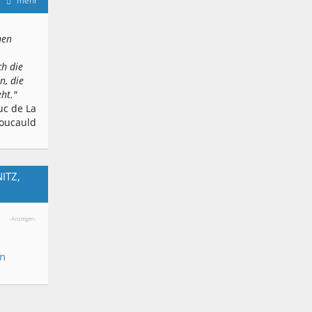
mehr
inen
ch die
n, die
eht."
uc de La
oucauld
ITZ,
-Anzeigen-
en