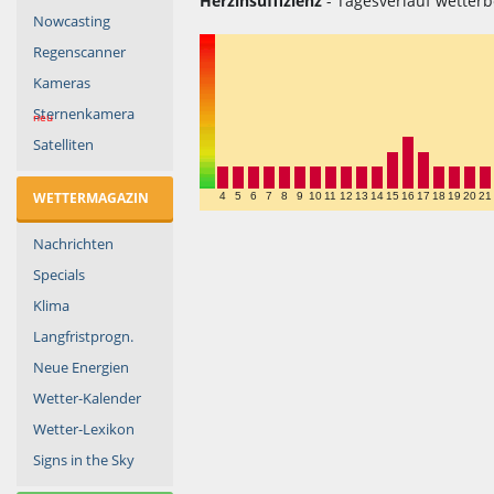
Herzinsuffizienz
- Tagesverlauf wetterb
Nowcasting
Regenscanner
Kameras
Sternenkamera
neu
Satelliten
WETTERMAGAZIN
4
5
6
7
8
9
10
11
12
13
14
15
16
17
18
19
20
21
Nachrichten
Specials
Klima
Langfristprogn.
Neue Energien
Wetter-Kalender
Wetter-Lexikon
Signs in the Sky