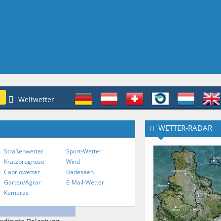
Weltwetter
WETTER-RADAR
Straßenwetter
Sport-Wetter
Kratzprognose
Wind
Cabriowetter
Badeseen
Garten/Agrar
E-Mail-Wetter
Kameras