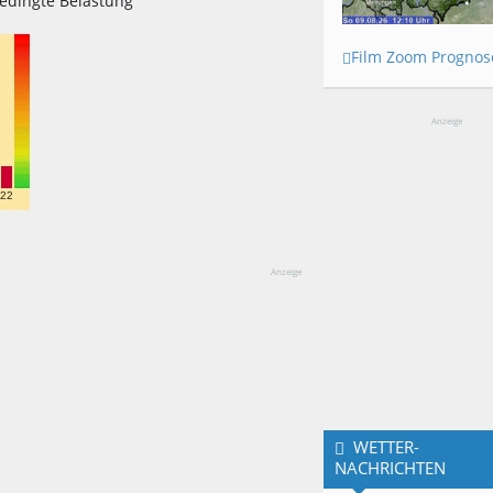
edingte Belastung
Film Zoom Prognos
Anzeige
22
Anzeige
WETTER-
NACHRICHTEN