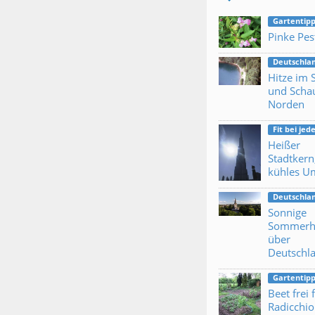
Gartentipp
Pinke Pes
Deutschla
Hitze im
und Scha
Norden
Fit bei je
Heißer
Stadtkern
kühles U
Deutschla
Sonnige
Sommerh
über
Deutschl
Gartentipp
Beet frei 
Radicchio