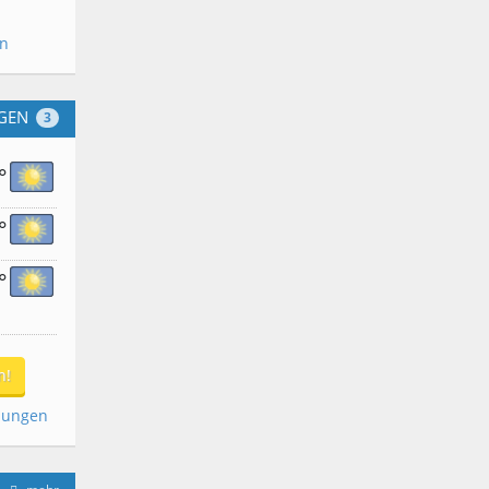
en
GEN
3
°
°
°
n!
dungen