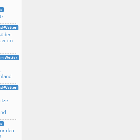
s
t?
nd-Wetter
 Süden
uer im
dem Wetter
,
mland
nd-Wetter
itze
and
s
für den
!