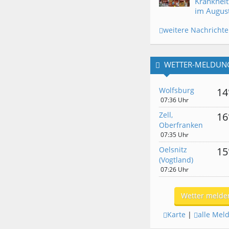
Krankheit
im Augus
weitere Nachricht
WETTER-MELDUN
Wolfsburg
14
07:36 Uhr
Zell,
16
Oberfranken
07:35 Uhr
Oelsnitz
15
(Vogtland)
07:26 Uhr
Wetter melde
Karte
|
alle Mel