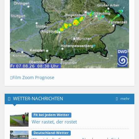
Film Zoom Prognose
WETTER-NACHRICHTEN
mehr
Fit bei jedem Wetter
Wer rastet, der rostet
Deutschland-Wetter