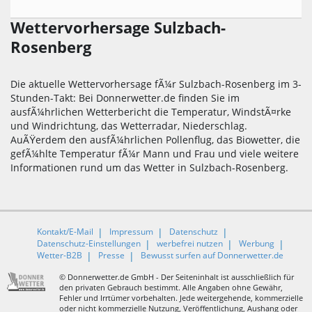
Wettervorhersage Sulzbach-
Rosenberg
Die aktuelle Wettervorhersage fÃ¼r Sulzbach-Rosenberg im 3-
Stunden-Takt: Bei Donnerwetter.de finden Sie im
ausfÃ¼hrlichen Wetterbericht die Temperatur, WindstÃ¤rke
und Windrichtung, das Wetterradar, Niederschlag.
AuÃŸerdem den ausfÃ¼hrlichen Pollenflug, das Biowetter, die
gefÃ¼hlte Temperatur fÃ¼r Mann und Frau und viele weitere
Informationen rund um das Wetter in Sulzbach-Rosenberg.
Kontakt/E-Mail
Impressum
Datenschutz
Datenschutz-Einstellungen
werbefrei nutzen
Werbung
Wetter-B2B
Presse
Bewusst surfen auf Donnerwetter.de
© Donnerwetter.de GmbH - Der Seiteninhalt ist ausschließlich für
den privaten Gebrauch bestimmt. Alle Angaben ohne Gewähr,
Fehler und Irrtümer vorbehalten. Jede weitergehende, kommerzielle
oder nicht kommerzielle Nutzung, Veröffentlichung, Aushang oder