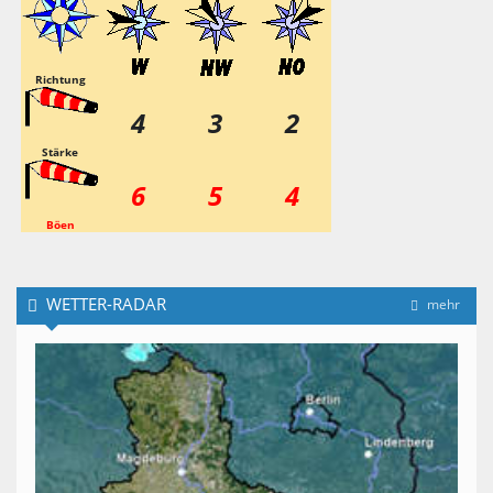
Richtung
4
3
2
Stärke
6
5
4
Böen
WETTER-RADAR
mehr