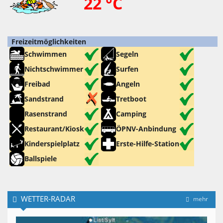
22 °C
Freizeitmöglichkeiten
Schwimmen
Segeln
Nichtschwimmer
Surfen
Freibad
Angeln
Sandstrand
Tretboot
Rasenstrand
Camping
Restaurant/Kiosk
ÖPNV-Anbindung
Kinderspielplatz
Erste-Hilfe-Station
Ballspiele
WETTER-RADAR
mehr