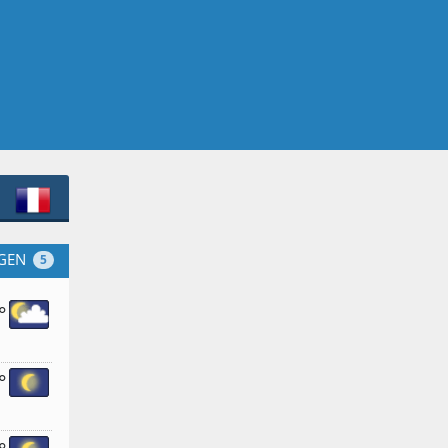
GEN
5
°
°