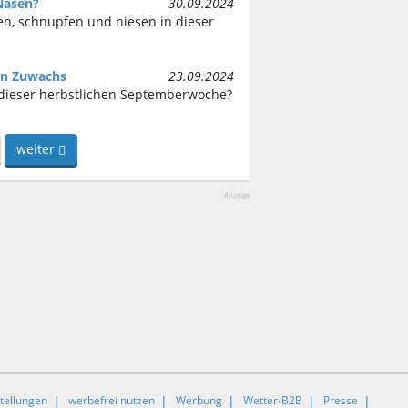
Nasen?
30.09.2024
en, schnupfen und niesen in dieser
n Zuwachs
23.09.2024
dieser herbstlichen Septemberwoche?
weiter
Anzeige
tellungen
werbefrei nutzen
Werbung
Wetter-B2B
Presse