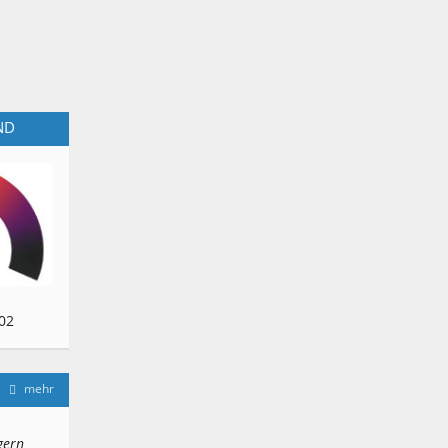
ND
02
mehr
gern