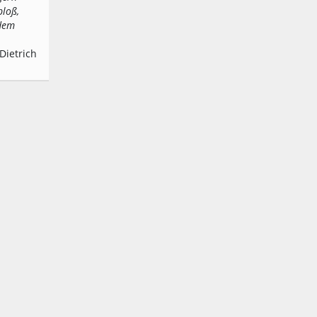
bloß,
 dem
Dietrich