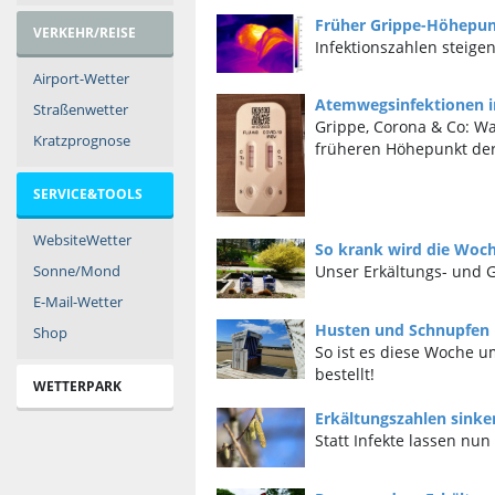
Früher Grippe-Höhepun
VERKEHR/REISE
Infektionszahlen steigen
Airport-Wetter
Atemwegsinfektionen 
Straßenwetter
Grippe, Corona & Co: Wa
Kratzprognose
früheren Höhepunkt der 
SERVICE&TOOLS
WebsiteWetter
So krank wird die Woch
Sonne/Mond
Unser Erkältungs- und G
E-Mail-Wetter
Husten und Schnupfen 
Shop
So ist es diese Woche u
bestellt!
WETTERPARK
Erkältungszahlen sinke
Statt Infekte lassen nun