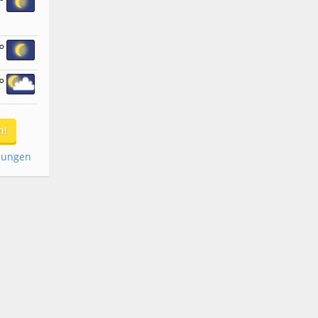
°
°
°
n!
dungen