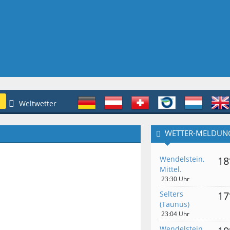
Weltwetter
WETTER-MELDUN
Wendelstein,
18
Mittel.
23:30 Uhr
Selters
17
(Taunus)
23:04 Uhr
Wendelstein,