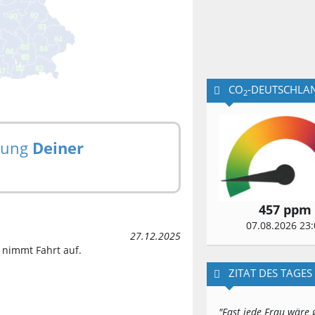
CO
-DEUTSCHLA
2
hnung
Deiner
457 ppm
07.08.2026 23:
27.12.2025
 nimmt Fahrt auf.
ZITAT DES TAGES
"Fast jede Frau wäre 