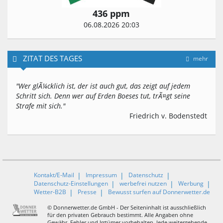
436 ppm
06.08.2026 20:03
ZITAT DES TAGES
mehr
"Wer glÃ¼cklich ist, der ist auch gut, das zeigt auf jedem
Schritt sich. Denn wer auf Erden Boeses tut, trÃ¤gt seine
Strafe mit sich."
Friedrich v. Bodenstedt
Kontakt/E-Mail
Impressum
Datenschutz
Datenschutz-Einstellungen
werbefrei nutzen
Werbung
Wetter-B2B
Presse
Bewusst surfen auf Donnerwetter.de
© Donnerwetter.de GmbH - Der Seiteninhalt ist ausschließlich
für den privaten Gebrauch bestimmt. Alle Angaben ohne
Gewähr, Fehler und Irrtümer vorbehalten. Jede weitergehende,