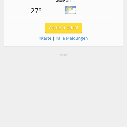
20:39 Uhr
27°
Wetter melden!
Karte
|
alle Meldungen
Anzeige