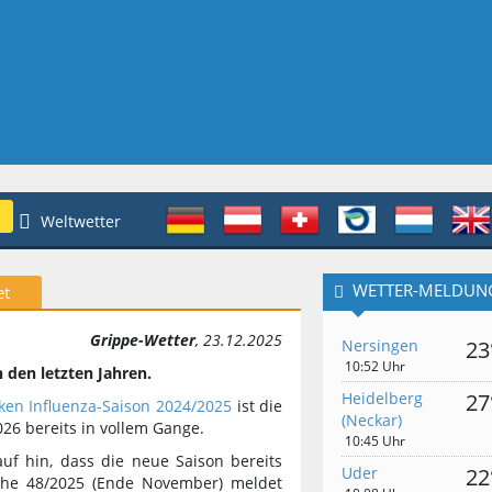
Weltwetter
WETTER-MELDUN
et
Grippe-Wetter
, 23.12.2025
Nersingen
23
10:52 Uhr
n den letzten Jahren.
Heidelberg
27
ken Influenza-Saison 2024/2025
ist die
(Neckar)
26 bereits in vollem Gange.
10:45 Uhr
uf hin, dass die neue Saison bereits
Uder
22
oche 48/2025 (Ende November) meldet