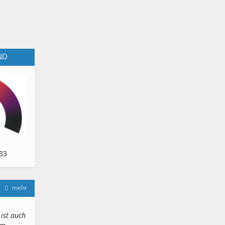
ND
33
mehr
 ist auch