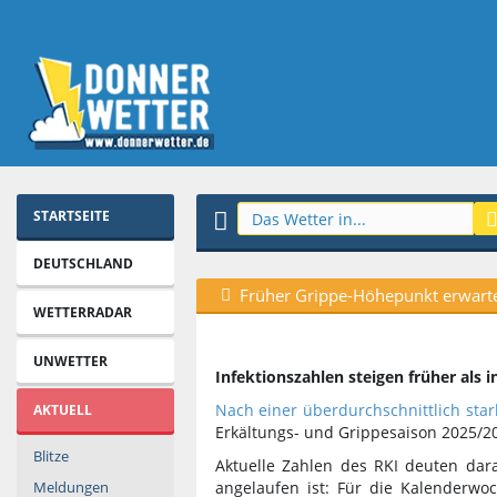
STARTSEITE
DEUTSCHLAND
Früher Grippe-Höhepunkt erwart
WETTERRADAR
UNWETTER
Infektionszahlen steigen früher als i
Nach einer überdurchschnittlich star
AKTUELL
Erkältungs- und Grippesaison 2025/20
Blitze
Aktuelle Zahlen des RKI deuten dara
angelaufen ist: Für die Kalenderw
Meldungen