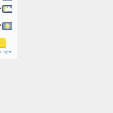
°
°
n!
dungen