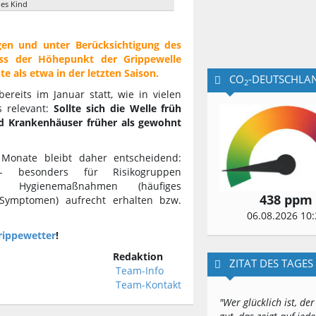
es Kind
en und unter Berücksichtigung des
ass der Höhepunkt der Grippewelle
e als etwa in der letzten Saison.
CO
-DEUTSCHLA
2
reits im Januar statt, wie in vielen
s relevant:
Sollte sich die Welle früh
d Krankenhäuser früher als gewohnt
onate bleibt daher entscheidend:
 - besonders für Risikogruppen
e Hygienemaßnahmen (häufiges
438 ppm
Symptomen) aufrecht erhalten bzw.
06.08.2026 10:
rippewetter
!
Redaktion
ZITAT DES TAGES
Team-Info
Team-Kontakt
"Wer glücklich ist, der