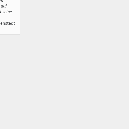
em
 auf
t seine
denstedt