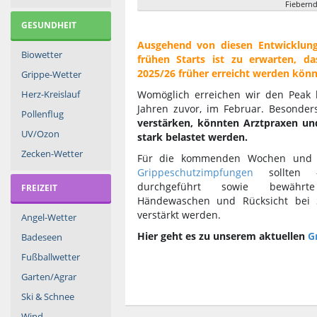
Fiebernd
GESUNDHEIT
Ausgehend von diesen Entwicklung
Biowetter
frühen Starts ist zu erwarten, d
2025/26 früher erreicht werden könnt
Grippe-Wetter
Herz-Kreislauf
Womöglich erreichen wir den Peak be
Jahren zuvor, im Februar. Besonder
Pollenflug
verstärken, könnten Arztpraxen un
UV/Ozon
stark belastet werden.
Zecken-Wetter
Für die kommenden Wochen und M
Grippeschutzimpfungen
sollten
durchgeführt sowie bewährt
FREIZEIT
Händewaschen und Rücksicht bei 
verstärkt werden.
Angel-Wetter
Hier geht es zu unserem aktuellen
G
Badeseen
Fußballwetter
Garten/Agrar
Ski & Schnee
Wind