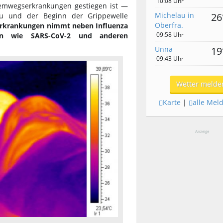
10:08 Uhr
Atemwegserkrankungen gestiegen ist —
Michelau in
26
 zu und der Beginn der Grippewelle
Oberfra.
rkrankungen nimmt neben Influenza
09:58 Uhr
en wie SARS-CoV-2 und anderen
Unna
19
09:43 Uhr
Wetter melde
Karte
|
alle Mel
Anzeige