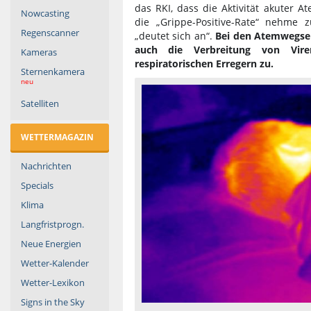
das RKI, dass die Aktivität akuter 
Nowcasting
die „Grippe-Positive-Rate“ nehme
Regenscanner
„deutet sich an“.
Bei den Atemwegse
auch die Verbreitung von Vir
Kameras
respiratorischen Erregern zu.
Sternenkamera
neu
Satelliten
WETTERMAGAZIN
Nachrichten
Specials
Klima
Langfristprogn.
Neue Energien
Wetter-Kalender
Wetter-Lexikon
Signs in the Sky