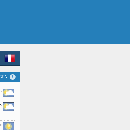
GEN
5
°
°
°