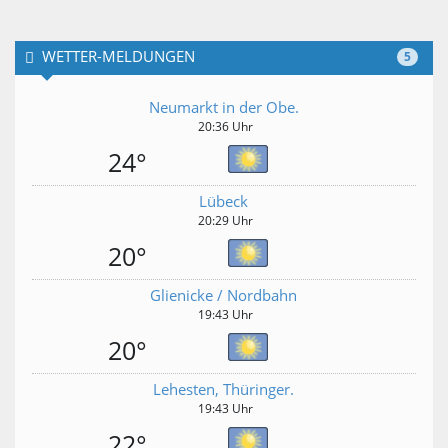
WETTER-MELDUNGEN
5
Neumarkt in der Obe.
20:36 Uhr
24°
Lübeck
20:29 Uhr
20°
Glienicke / Nordbahn
19:43 Uhr
20°
Lehesten, Thüringer.
19:43 Uhr
22°