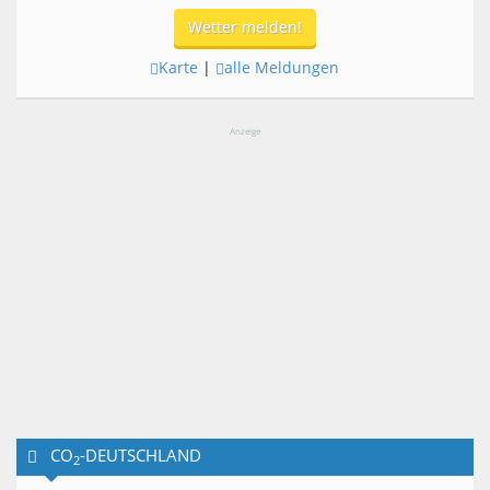
Wetter melden!
Karte
|
alle Meldungen
Anzeige
CO
-DEUTSCHLAND
2