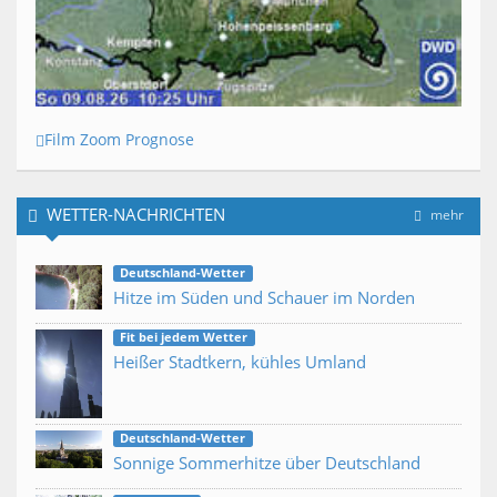
Film Zoom Prognose
WETTER-NACHRICHTEN
mehr
Deutschland-Wetter
Hitze im Süden und Schauer im Norden
Fit bei jedem Wetter
Heißer Stadtkern, kühles Umland
Deutschland-Wetter
Sonnige Sommerhitze über Deutschland