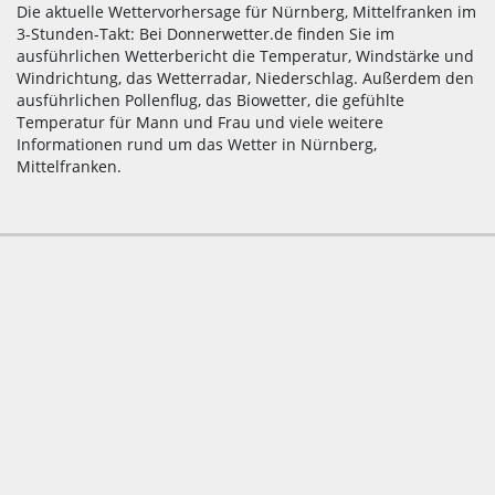
Die aktuelle Wettervorhersage für Nürnberg, Mittelfranken im
3-Stunden-Takt: Bei Donnerwetter.de finden Sie im
ausführlichen Wetterbericht die Temperatur, Windstärke und
Windrichtung, das Wetterradar, Niederschlag. Außerdem den
ausführlichen Pollenflug, das Biowetter, die gefühlte
Temperatur für Mann und Frau und viele weitere
Informationen rund um das Wetter in Nürnberg,
Mittelfranken.
Kontakt/E-Mail
Impressum
Datenschutz
Datenschutz-Einstellungen
werbefrei nutzen
Werbung
Wetter-B2B
Presse
Bewusst surfen auf Donnerwetter.de
© Donnerwetter.de GmbH - Der Seiteninhalt ist ausschließlich für
den privaten Gebrauch bestimmt. Alle Angaben ohne Gewähr,
Fehler und Irrtümer vorbehalten. Jede weitergehende, kommerzielle
oder nicht kommerzielle Nutzung, Veröffentlichung, Aushang oder
Sendung ist nur mit schriftlicher Zustimmung gestattet. Alle Rechte
vorbehalten.
Nutzungsbedingungen
|
Datenschutz
Ansicht festlegen:
Desktop
|
Tablet
|
mobil
|
automatisch
angepasst