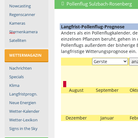
Pollenflug Sulzbach-Rosenberg
Nowcasting
Regenscanner
Kameras
Langfrist-Pollenflug-Prognose
Sternenkamera
Anders als ein Pollenflugkalender, de
neu
einzelnen Pflanzen beruht, gehen in
Satelliten
Pollenflugs außerdem der bisherige B
langfristige Witterungsprognose ein.
WETTERMAGAZIN
Nachrichten
Specials
Klima
August
September
Okt
Langfristprogn.
Neue Energien
Wetter-Kalender
Dezember
Januar
Feb
Wetter-Lexikon
Signs in the Sky