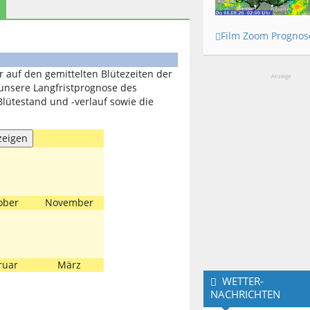
Film Zoom Prognos
r auf den gemittelten Blütezeiten der
Anzeige
 unsere Langfristprognose des
lütestand und -verlauf sowie die
ober
November
ruar
März
WETTER-
NACHRICHTEN