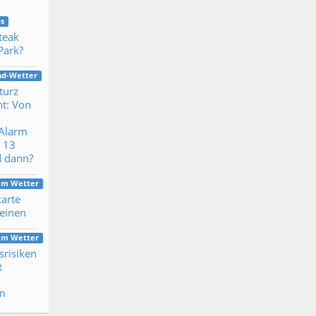
s
Steak
Park?
nd-Wetter
turz
ht: Von
-Alarm
n 13
d dann?
dem Wetter
arte
Beinen
dem Wetter
srisiken
t
en