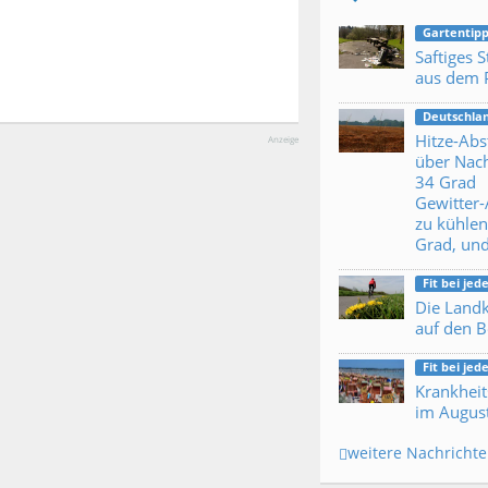
Gartentipp
Saftiges 
aus dem 
Deutschla
Hitze-Abs
Anzeige
über Nac
34 Grad
Gewitter
zu kühle
Grad, un
Fit bei je
Die Landk
auf den 
Fit bei je
Krankheit
im Augus
weitere Nachricht