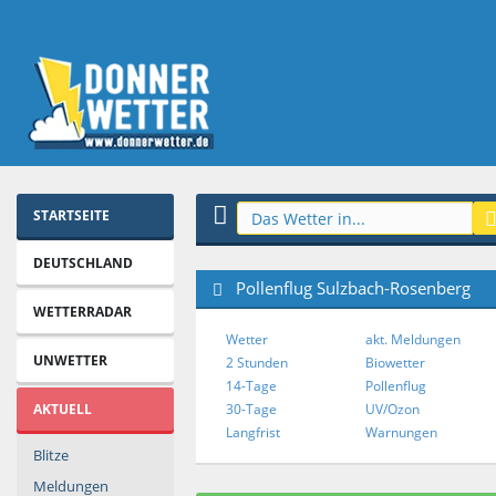
STARTSEITE
DEUTSCHLAND
Pollenflug Sulzbach-Rosenberg
WETTERRADAR
Wetter
akt. Meldungen
UNWETTER
2 Stunden
Biowetter
14-Tage
Pollenflug
AKTUELL
30-Tage
UV/Ozon
Langfrist
Warnungen
Blitze
Meldungen