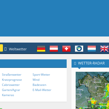
Weltwetter
WETTER-RADAR
Straßenwetter
Sport-Wetter
Kratzprognose
Wind
Cabriowetter
Badeseen
Garten/Agrar
E-Mail-Wetter
Kameras