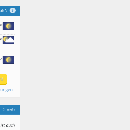
GEN
3
°
°
°
n!
dungen
mehr
 ist auch