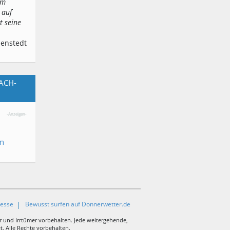
em
 auf
t seine
denstedt
ACH-
-Anzeigen-
en
resse
Bewusst surfen auf Donnerwetter.de
r und Irrtümer vorbehalten. Jede weitergehende,
. Alle Rechte vorbehalten.