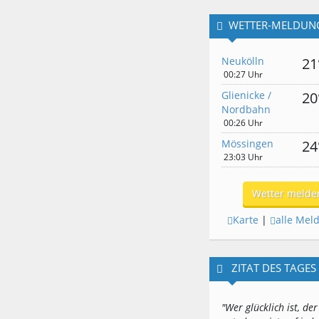
WETTER-MELDUN
Neukölln
21
00:27 Uhr
Glienicke /
20
Nordbahn
00:26 Uhr
Mössingen
24
23:03 Uhr
Wetter melde
Karte
|
alle Mel
ZITAT DES TAGES
"Wer glücklich ist, der