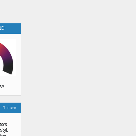
ND
33
mehr
gern
bloß,