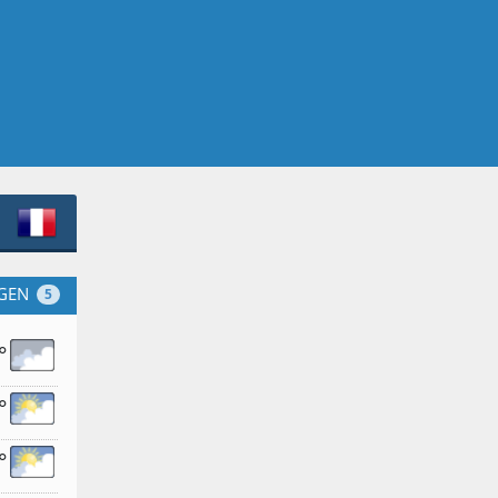
GEN
5
°
°
°