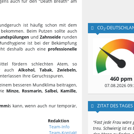
igens auch für den "Death Breath" am
Mundgeruch ist häufig schon mit dem
CO
-DEUTSCHLA
2
u bekommen. Beim Putzen sollte auch
undspülungen
und
Zahnseide
runden
Mundhygiene ist bei der Bekämpfung
eht deshalb auch eine
professionelle
ttel fördern schlechten Atem, so
ber auch
Alkohol, Tabak, Zwiebeln,
nterlassen Ihre Geruchsspuren.
460 ppm
u einem besseren Mundklima beitragen,
07.08.2026 09:
wie
Minze, Rosmarin, Salbei, Kamille,
ZITAT DES TAGES
ummi
s kann, wenn auch nur temporär,
Redaktion
"Fast jede Frau wäre 
Team-Info
treu. Schwierig ist es 
Team-Kontakt