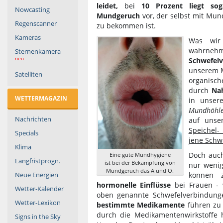
leidet,
bei
10 Prozent liegt so
Nowcasting
Mundgeruch
vor, der selbst mit Mu
Regenscanner
zu bekommen ist.
Kameras
Was wir
wahr
Sternenkamera
neu
Schwefel
unserem M
Satelliten
organisch
durch
Na
WETTERMAGAZIN
in unser
Mundhöhl
Nachrichten
auf unse
Speichel
Specials
jene Schw
Klima
Doch auch
Eine gute Mundhygiene
Langfristprogn.
ist bei der Bekämpfung von
nur wenig
Mundgeruch das A und O.
können 
Neue Energien
hormonelle Einflüsse
bei Frauen -
Wetter-Kalender
oben genannte Schwefelverbindung
Wetter-Lexikon
bestimmte
Medikamente
führen zu
durch die Medikamentenwirkstoffe 
Signs in the Sky