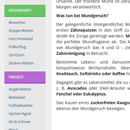
Ursache. Der trockene Mund ist übr
Morgen verantwortlich.
GESUNDHEIT
Was tun bei Mundgeruch?
Biowetter
Der gelegentliche (morgendliche) 
ersten
Zähneputzen
in den Griff z
Grippe-Wetter
direkt die Zunge gereinigt werden.
M
Herz-Kreislauf
die perfekte Mundhygiene ab. Die 
Pollenflug
von Mundgeruch das A und O - zi
Zahnreinigung
in Betracht.
UV/Ozon
Bestimmte Lebens- und Genussmi
Zecken-Wetter
beispielsweise Michprodukte. A
Knoblauch, Softdrinks oder Kaffee
hi
FREIZEIT
Dagegen gibt es Lebensmittel, die z
z. B.
Avocados
oder (Heil-)kräuter 
Angel-Wetter
Fenchel oder Eukalyptus.
Badeseen
Das Kauen eines
zuckerfreien Kaug
Fußballwetter
ebenso den Mundgeruch besiegen.
Garten/Agrar
Ski & Schnee
Wind