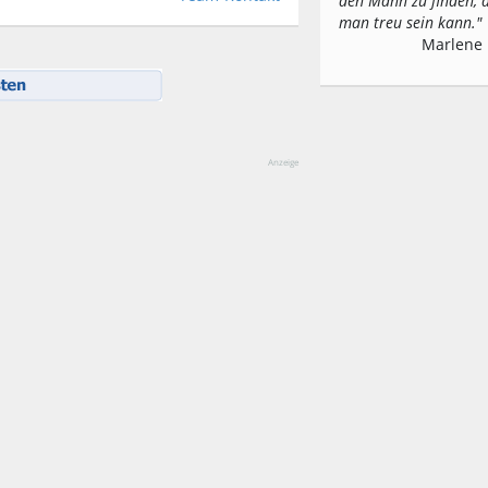
den Mann zu finden,
man treu sein kann."
Marlene 
Anzeige