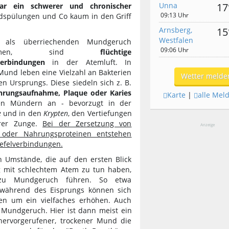
Unna
17
gar ein schwerer und chronischer
09:13 Uhr
ndspülungen und Co kaum in den Griff
Arnsberg,
15
Westfalen
 als überriechenden Mundgeruch
09:06 Uhr
nehmen, sind
flüchtige
verbindungen
in der Atemluft. In
und leben eine Vielzahl an Bakterien
Wetter melde
en Ursprungs. Diese siedeln sich z. B.
hrungsaufnahme, Plaque oder Karies
Karte
|
alle Mel
en Mündern an - bevorzugt in der
e
und in den
Krypten
, den Vertiefungen
rer Zunge.
Bei der Zersetzung von
Anzeige
- oder Nahrungsproteinen entstehen
efelverbindungen.
 Umstände, die auf den ersten Blick
 mit schlechtem Atem zu tun haben,
zu Mundgeruch führen. So etwa
 während des Eisprungs können sich
en um ein vielfaches erhöhen. Auch
 Mundgeruch. Hier ist dann meist ein
hervorgerufener, trockener Mund die