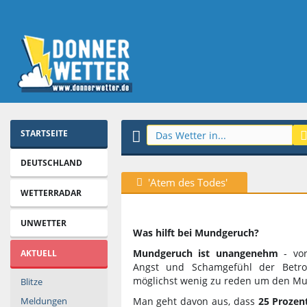
STARTSEITE
DEUTSCHLAND
'Atem des Todes'
WETTERRADAR
UNWETTER
Was hilft bei Mundgeruch?
Mundgeruch ist unangenehm
- vo
AKTUELL
Angst und Schamgefühl der Betrof
möglichst wenig zu reden um den Mu
Blitze
Man geht davon aus, dass
25 Prozen
Meldungen