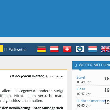
Weltwetter
WETTER-MELDUN
Fit bei jedem Wetter
, 16.06.2026
Sögel
18
09:49 Uhr
Riesa
19
r allem in Gegenwart anderer steigt
09:47 Uhr
fenen. Nicht selten versucht man,
nd geschlossen zu halten.
Südbrookmerland
19
09:45 Uhr
t der Bevölkerung unter Mundgeruch