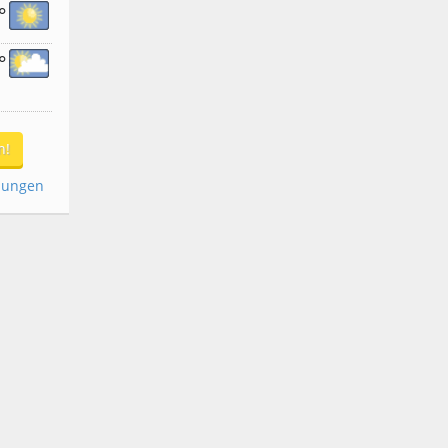
°
°
n!
dungen