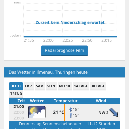
nass
Zurzeit kein Niederschlag erwartet
trocken
21:35
22:00
22:25
22:50
23:15
Radarprognose-Film
Das Wetter in Ilmenau, Thüringen heute
HEUTE
FR 7.
SA 8.
SO 9.
MO 10.
14 TAGE
30 TAGE
TREND
Zeit
Wetter
Temperatur
Wind
21:00
18°
21 °C
22:00
NW 2
19°
23:00
Donnerstag Sonnenscheindauer:
11-12 Stunden