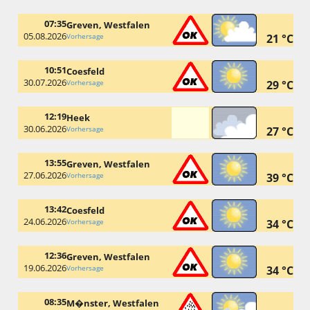
07:35
Greven, Westfalen
05.08.2026
Vorhersage
21 °C
10:51
Coesfeld
30.07.2026
Vorhersage
29 °C
12:19
Heek
30.06.2026
Vorhersage
27 °C
13:55
Greven, Westfalen
27.06.2026
Vorhersage
39 °C
13:42
Coesfeld
24.06.2026
Vorhersage
34 °C
12:36
Greven, Westfalen
19.06.2026
Vorhersage
34 °C
08:35
M�nster, Westfalen