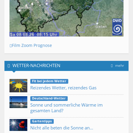
Film Zoom Prognose
WETTER-NACHRICHTEN
mehr
Fit bei jedem Wetter
Reizendes Wetter, reizendes Gas
Deutschland-Wetter
Sonne und sommerliche Wärme im
gesamten Land?
Gartentipps
Nicht alle beten die Sonne an...