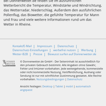
Bei Donnerwetter.de finden Sie im ausführlichen
Wetterbericht die Temperatur, Windstärke und Windrichtung,
das Wetterradar, Niederschlag. Außerdem den ausführlichen
Pollenflug, das Biowetter, die gefühlte Temperatur für Mann
und Frau und viele weitere Informationen rund um das
Wetter in Rheine.
Kontakt/E-Mail
Impressum
Datenschutz
Datenschutz-Einstellungen
werbefrei nutzen
Werbung
Wetter-B2B
Presse
Bewusst surfen auf Donnerwetter.de
© Donnerwetter.de GmbH - Der Seiteninhalt ist ausschließlich für
den privaten Gebrauch bestimmt. Alle Angaben ohne Gewähr,
Fehler und Irrtümer vorbehalten. Jede weitergehende, kommerzielle
oder nicht kommerzielle Nutzung, Veröffentlichung, Aushang oder
Sendung ist nur mit schriftlicher Zustimmung gestattet. Alle Rechte
vorbehalten.
Nutzungsbedingungen
|
Datenschutz
Ansicht festlegen:
Desktop
|
Tablet
|
mobil
|
automatisch
angepasst