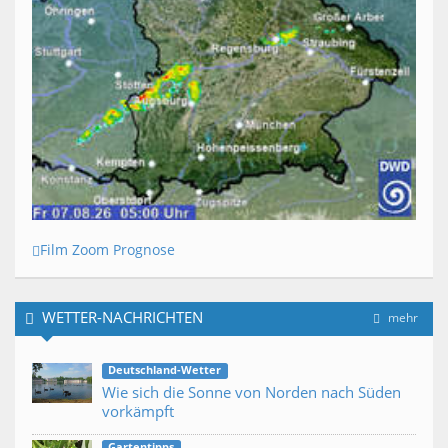
Film Zoom Prognose
WETTER-NACHRICHTEN
mehr
Deutschland-Wetter
Wie sich die Sonne von Norden nach Süden
vorkämpft
Gartentipps