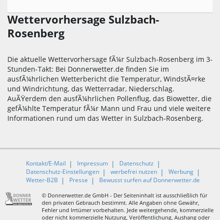
Wettervorhersage Sulzbach-
Rosenberg
Die aktuelle Wettervorhersage fÃ¼r Sulzbach-Rosenberg im 3-
Stunden-Takt: Bei Donnerwetter.de finden Sie im
ausfÃ¼hrlichen Wetterbericht die Temperatur, WindstÃ¤rke
und Windrichtung, das Wetterradar, Niederschlag.
AuÃŸerdem den ausfÃ¼hrlichen Pollenflug, das Biowetter, die
gefÃ¼hlte Temperatur fÃ¼r Mann und Frau und viele weitere
Informationen rund um das Wetter in Sulzbach-Rosenberg.
Kontakt/E-Mail
Impressum
Datenschutz
Datenschutz-Einstellungen
werbefrei nutzen
Werbung
Wetter-B2B
Presse
Bewusst surfen auf Donnerwetter.de
© Donnerwetter.de GmbH - Der Seiteninhalt ist ausschließlich für
den privaten Gebrauch bestimmt. Alle Angaben ohne Gewähr,
Fehler und Irrtümer vorbehalten. Jede weitergehende, kommerzielle
oder nicht kommerzielle Nutzung, Veröffentlichung, Aushang oder