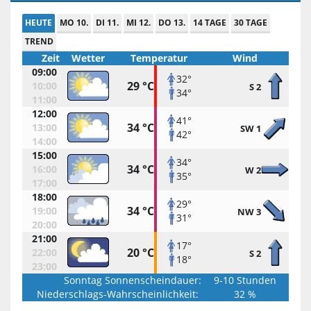
HEUTE
MO 10.
DI 11.
MI 12.
DO 13.
14 TAGE
30 TAGE
TREND
Zeit
Wetter
Temperatur
Wind
09:00
32°
29 °C
10:00
S 2
34°
11:00
12:00
41°
34 °C
13:00
SW 1
42°
14:00
15:00
34°
34 °C
16:00
W 2
35°
17:00
18:00
29°
34 °C
19:00
NW 3
31°
20:00
21:00
17°
20 °C
22:00
S 2
18°
23:00
Sonntag Sonnenscheindauer:
9-10 Stunden
Niederschlags-Wahrscheinlichkeit:
32 %