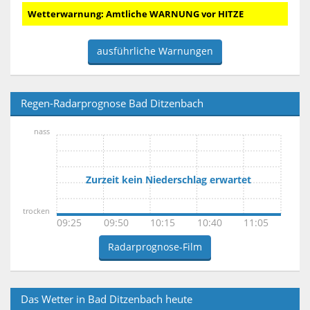
Wetterwarnung: Amtliche WARNUNG vor HITZE
ausführliche Warnungen
Regen-Radarprognose Bad Ditzenbach
nass
Zurzeit kein Niederschlag erwartet
trocken
09:25
09:50
10:15
10:40
11:05
Radarprognose-Film
Das Wetter in Bad Ditzenbach heute