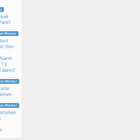
s
Steak
Park?
nd-Wetter
turz
ht: Von
-Alarm
n 13
d dann?
dem Wetter
arte
Beinen
dem Wetter
srisiken
t
en