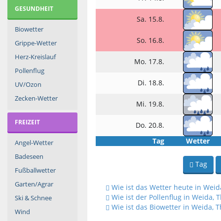
GESUNDHEIT
Sa. 15.8.
Biowetter
So. 16.8.
Grippe-Wetter
Herz-Kreislauf
Mo. 17.8.
Pollenflug
Di. 18.8.
UV/Ozon
Zecken-Wetter
Mi. 19.8.
FREIZEIT
Do. 20.8.
Tag
Wetter
Angel-Wetter
Badeseen
Tag
Fußballwetter
Garten/Agrar
Wie ist das Wetter heute in Weid
Wie ist der Pollenflug in Weida, 
Ski & Schnee
Wie ist das Biowetter in Weida, 
Wind