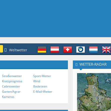
Weltwetter
WETTER-RADAR
Straßenwetter
Sport-Wetter
Kratzprognose
Wind
Cabriowetter
Badeseen
Garten/Agrar
E-Mail-Wetter
Kameras