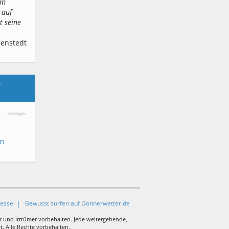
em
 auf
t seine
denstedt
,
-Anzeigen-
en
resse
Bewusst surfen auf Donnerwetter.de
r und Irrtümer vorbehalten. Jede weitergehende,
. Alle Rechte vorbehalten.