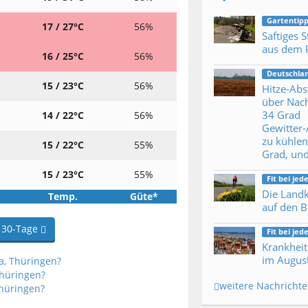
Gartentipp
17 / 27°C
56%
Saftiges 
aus dem 
16 / 25°C
56%
Deutschla
15 / 23°C
56%
Hitze-Abs
über Nac
34 Grad
14 / 22°C
56%
Gewitter
zu kühle
15 / 22°C
55%
Grad, un
15 / 23°C
55%
Fit bei je
Die Landk
Temp.
Güte*
auf den 
30-Tage
Fit bei je
Krankheit
im Augus
a, Thüringen?
Thüringen?
weitere Nachricht
Thüringen?