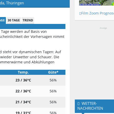
da, Thüringen
Film Zoom Prognos
AGE
30 TAGE
TREND
Anzeige
 Tage werden auf Basis von
scheinlichkeit der Vorhersagen nimmt
 steht vor dynamischen Tagen: Auf
h wieder Unwetter und Schauer. Die
Sommerwärme und Abkühlungen
Temp.
Güte*
23 / 36°C
56%
22 / 36°C
56%
21 / 34°C
56%
WETTER-
NACHRICHTEN
19 / 31°C
56%