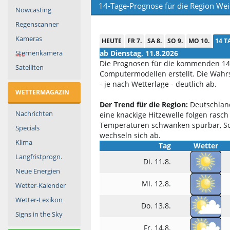
14-Tage-Prognose für die Region Wei
Nowcasting
Regenscanner
Kameras
HEUTE
FR 7.
SA 8.
SO 9.
MO 10.
14 T
Sternenkamera
ab Dienstag, 11.8.2026
neu
Die Prognosen für die kommenden 14
Satelliten
Computermodellen erstellt. Die Wahr
- je nach Wetterlage - deutlich ab.
WETTERMAGAZIN
Der Trend für die Region:
Deutschland
Nachrichten
eine knackige Hitzewelle folgen rasc
Temperaturen schwanken spürbar, 
Specials
wechseln sich ab.
Klima
Tag
Wetter
Langfristprogn.
Di. 11.8.
Neue Energien
Mi. 12.8.
Wetter-Kalender
Wetter-Lexikon
Do. 13.8.
Signs in the Sky
Fr. 14.8.