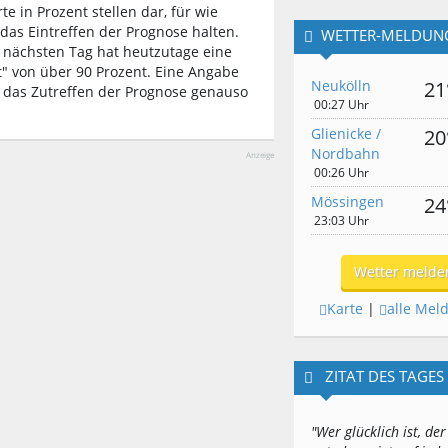
e in Prozent stellen dar, für wie
as Eintreffen der Prognose halten.
WETTER-MELDUN
 nächsten Tag hat heutzutage eine
t" von über 90 Prozent. Eine Angabe
Neukölln
21
 das Zutreffen der Prognose genauso
00:27 Uhr
Glienicke /
20
Nordbahn
Anzeige
00:26 Uhr
Mössingen
24
23:03 Uhr
Wetter melde
Karte
|
alle Mel
ZITAT DES TAGES
"Wer glücklich ist, der