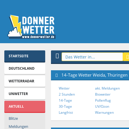
STARTSEITE
DEUTSCHLAND
14-Tage Wetter Weida, Thüringen
WETTERRADAR
Wetter
akt. Meldungen
UNWETTER
2 Stunden
Biowetter
14-Tage
Pollenflug
AKTUELL
30-Tage
UV/Ozon
Langfrist
Warnungen
Blitze
Meldungen