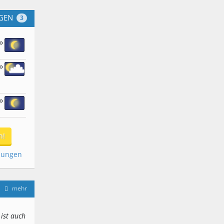
GEN
3
°
°
°
n!
dungen
mehr
 ist auch