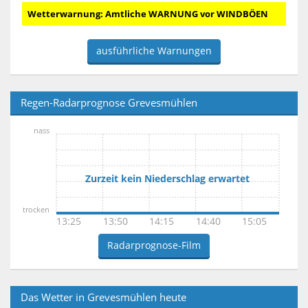
Wetterwarnung: Amtliche WARNUNG vor WINDBÖEN
ausführliche Warnungen
Regen-Radarprognose Grevesmühlen
nass
Zurzeit kein Niederschlag erwartet
trocken
13:25
13:50
14:15
14:40
15:05
Radarprognose-Film
Das Wetter in Grevesmühlen heute