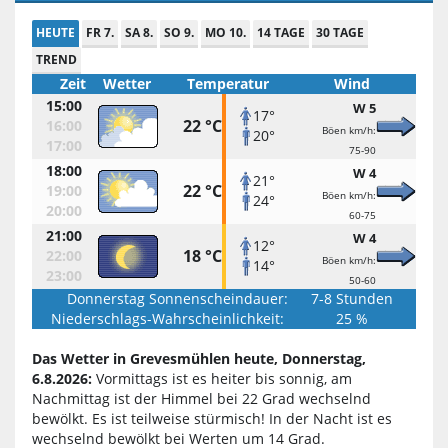
HEUTE
FR 7.
SA 8.
SO 9.
MO 10.
14 TAGE
30 TAGE
TREND
Zeit
Wetter
Temperatur
Wind
15:00
W 5
17°
22 °C
16:00
Böen km/h:
20°
17:00
75-90
18:00
W 4
21°
22 °C
19:00
Böen km/h:
24°
20:00
60-75
21:00
W 4
12°
18 °C
22:00
Böen km/h:
14°
23:00
50-60
Donnerstag Sonnenscheindauer:
7-8 Stunden
Niederschlags-Wahrscheinlichkeit:
25 %
Das Wetter in Grevesmühlen heute, Donnerstag,
6.8.2026:
Vormittags ist es heiter bis sonnig, am
Nachmittag ist der Himmel bei 22 Grad wechselnd
bewölkt. Es ist teilweise stürmisch! In der Nacht ist es
wechselnd bewölkt bei Werten um 14 Grad.