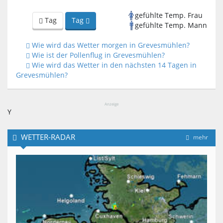
gefühlte Temp. Frau
Tag
Tag
gefühlte Temp. Mann
Wie wird das Wetter morgen in Grevesmühlen?
Wie ist der Pollenflug in Grevesmühlen?
Wie wird das Wetter in den nächsten 14 Tagen in
Grevesmühlen?
Anzeige
Y
WETTER-RADAR
mehr