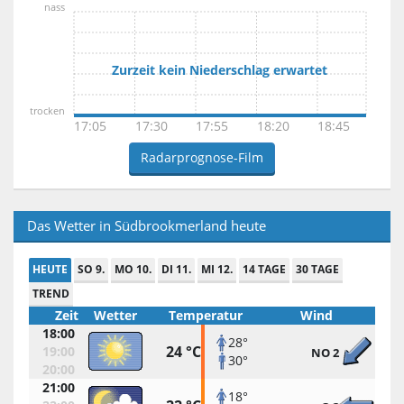
nass
Zurzeit kein Niederschlag erwartet
trocken
17:05
17:30
17:55
18:20
18:45
Radarprognose-Film
Das Wetter in Südbrookmerland heute
HEUTE
SO 9.
MO 10.
DI 11.
MI 12.
14 TAGE
30 TAGE
TREND
Zeit
Wetter
Temperatur
Wind
18:00
28°
24 °C
19:00
NO 2
30°
20:00
21:00
18°