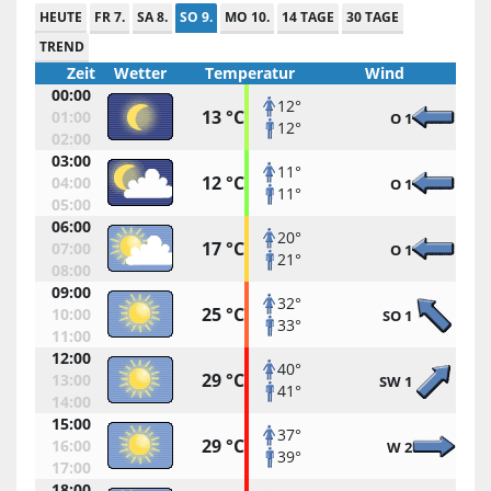
HEUTE
FR 7.
SA 8.
SO 9.
MO 10.
14 TAGE
30 TAGE
TREND
Zeit
Wetter
Temperatur
Wind
00:00
12°
13 °C
01:00
O 1
12°
02:00
03:00
11°
12 °C
04:00
O 1
11°
05:00
06:00
20°
17 °C
07:00
O 1
21°
08:00
09:00
32°
25 °C
10:00
SO 1
33°
11:00
12:00
40°
29 °C
13:00
SW 1
41°
14:00
15:00
37°
29 °C
16:00
W 2
39°
17:00
18:00