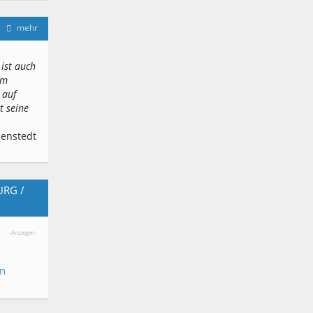
mehr
 ist auch
em
 auf
t seine
denstedt
URG /
-Anzeigen-
en