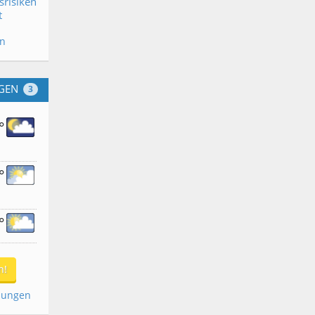
srisiken
t
en
GEN
3
°
°
°
n!
dungen