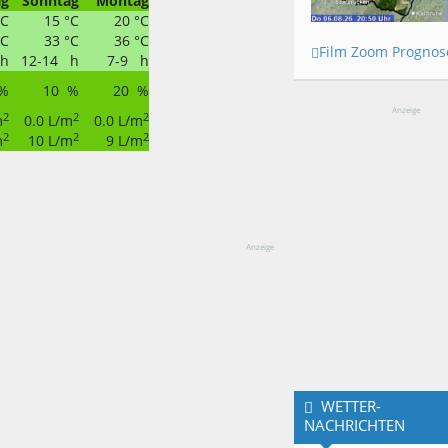
ag
Sonntag
Montag
°C
15 °C
20 °C
°C
33 °C
36 °C
Film Zoom Prognos
 h
12-14 h
7-9 h
%
10 %
20 %
Anzeige
2
2
2
m
0.0 L/m
0.0 L/m
2
2
2
m
10 L/m
9 L/m
Anzeige
WETTER-
NACHRICHTEN