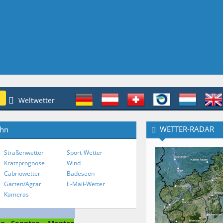
Weltwetter
WETTER-RADAR
ahn
Straßenwetter
Sport-Wetter
Kratzprognose
Wind
Cabriowetter
Badeseen
Garten/Agrar
E-Mail-Wetter
Kameras