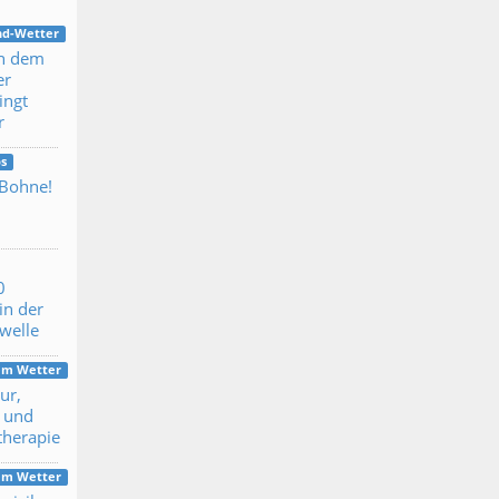
nd-Wetter
h dem
er
ingt
r
s
 Bohne!
0
in der
ewelle
dem Wetter
ur,
 und
therapie
dem Wetter