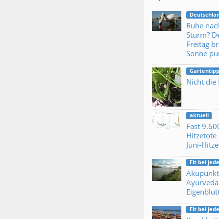
Deutschla
Ruhe nac
Sturm? D
Freitag br
Sonne pu
Gartentipp
Nicht die
aktuell
Fast 9.60
Hitzetote 
Juni-Hitz
Fit bei je
Akupunkt
Ayurveda
Eigenblut
Fit bei je