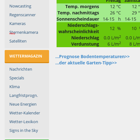
Freitag
Samst
Nowcasting
Temp. morgens
12 °C
12 
Temp. nachmittags
26 °C
29 
Regenscanner
Sonnenscheindauer
14-15 h
14-15
Kameras
Niederschlags-
12 %
10 
wahrscheinlichkeit
Sternenkamera
neu
2
Niederschlag
0.0 L/m
0.0 L/
Satelliten
2
Verdunstung
6 L/m
8 L/
WETTERMAGAZIN
...Prognose Bodentemperaturen>>
...der aktuelle Garten-Tipp>>
Nachrichten
Specials
Klima
Langfristprogn.
Neue Energien
Wetter-Kalender
Wetter-Lexikon
Signs in the Sky