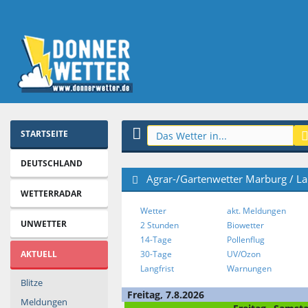
STARTSEITE
DEUTSCHLAND
Agrar-/Gartenwetter Marburg / L
WETTERRADAR
Wetter
akt. Meldungen
UNWETTER
2 Stunden
Biowetter
14-Tage
Pollenflug
AKTUELL
30-Tage
UV/Ozon
Langfrist
Warnungen
Blitze
Freitag, 7.8.2026
Meldungen