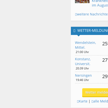
Krankheit
im Augus
weitere Nachricht
WETTER-MELDUN
Wendelstein,
25
Mittel.
21:00 Uhr
Konstanz,
27
Universit.
20:39 Uhr
Nersingen
29
19:46 Uhr
Wetter melde
Karte
|
alle Mel