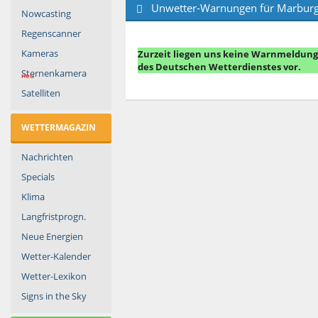
Unwetter-Warnungen für Marburg
Nowcasting
Regenscanner
Kameras
Zurzeit liegen uns keine Warnmeldun
des Deutschen Wetterdienstes vor.
Sternenkamera
neu
Satelliten
WETTERMAGAZIN
Nachrichten
Specials
Klima
Langfristprogn.
Neue Energien
Wetter-Kalender
Wetter-Lexikon
Signs in the Sky