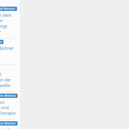
nd-Wetter
h dem
er
ingt
r
s
 Bohne!
0
in der
ewelle
dem Wetter
ur,
 und
therapie
dem Wetter