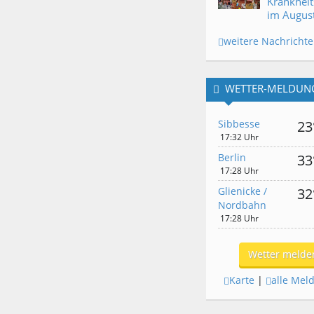
Krankheit
im Augus
weitere Nachricht
WETTER-MELDUN
Sibbesse
23
17:32 Uhr
Berlin
33
17:28 Uhr
Glienicke /
32
Nordbahn
17:28 Uhr
Wetter melde
Karte
|
alle Mel