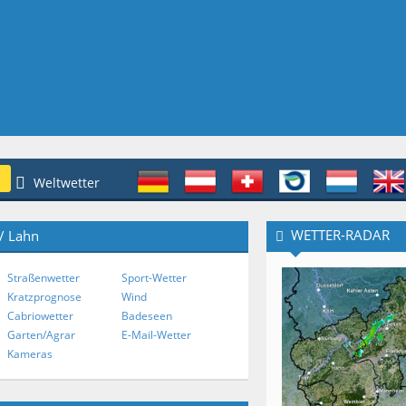
Weltwetter
WETTER-RADAR
/ Lahn
Straßenwetter
Sport-Wetter
Kratzprognose
Wind
Cabriowetter
Badeseen
Garten/Agrar
E-Mail-Wetter
Kameras