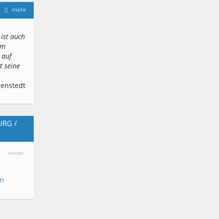
mehr
 ist auch
em
 auf
t seine
denstedt
URG /
-Anzeigen-
en