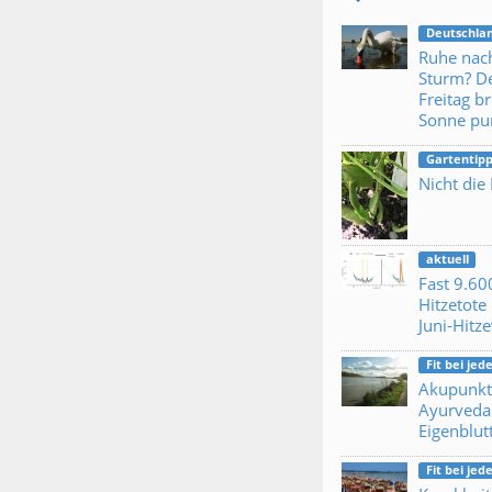
Deutschla
Ruhe nac
Sturm? D
Freitag br
Sonne pu
Gartentipp
Nicht die
aktuell
Fast 9.60
Hitzetote 
Juni-Hitz
Fit bei je
Akupunkt
Ayurveda
Eigenblut
Fit bei je