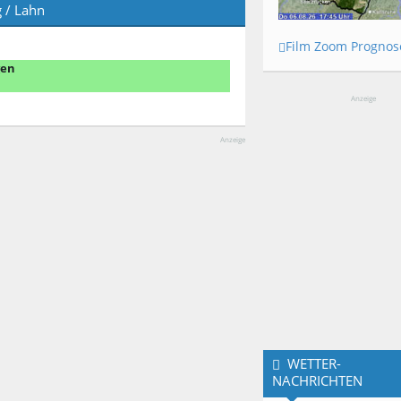
 / Lahn
Film Zoom Prognos
gen
Anzeige
Anzeige
WETTER-
NACHRICHTEN