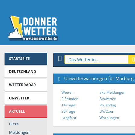
STARTSEITE
DEUTSCHLAND
Unwetterwarnungen für Marburg 
WETTERRADAR
Wetter
akt. Meldungen
UNWETTER
2 Stunden
Biowetter
14-Tage
Pollenflug
AKTUELL
30-Tage
UV/Ozon
Langfrist
Warnungen
Blitze
Meldungen