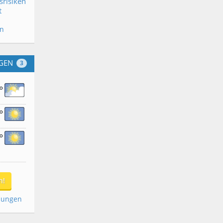
srisiken
t
en
GEN
3
°
°
°
n!
dungen