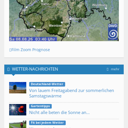
Film Zoom Prognose
WETTER-NACHRICHTEN
mehr
Deutschland-Wetter
Von lauem Freitagabend zur sommerlichen
Samstagswärme
Gartentipps
Nicht alle beten die Sonne an...
Fit bei jedem Wetter