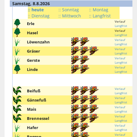
Samstag, 8.8.2026
:: heute
:: Sonntag
:: Montag
:: Dienstag
:: Mittwoch
:: Langfrist
Verlauf
Erle
Langfrist
Verlauf
Hasel
Langfrist
Verlauf
Löwenzahn
Langfrist
Verlauf
Gräser
Langfrist
Verlauf
Gerste
Langfrist
Verlauf
Linde
Langfrist
Verlauf
Beifuß
Langfrist
Verlauf
Gänsefuß
Langfrist
Verlauf
Mais
Langfrist
Verlauf
Brennessel
Langfrist
Verlauf
Hafer
Langfrist
Verlauf
Roggen