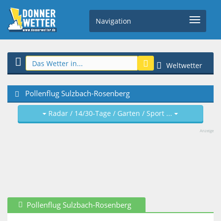
Navigation
Weltwetter
Pollenflug Sulzbach-Rosenberg
Radar / 14/30-Tage / Garten / Sport ...
Anzeige
Pollenflug Sulzbach-Rosenberg