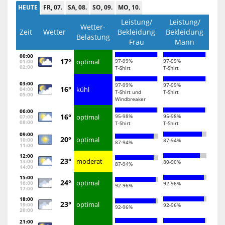
HEUTE
FR, 07.
SA, 08.
SO, 09.
MO, 10.
Leistung/
Leistung/
Wetter-
Zeit
Wetter
Bekleidung
Bekleidung
Belastung
Frau
Mann
00:00
17°
optimal
97-99%
97-99%
01:00
02:00
T-Shirt
T-Shirt
03:00
97-99%
97-99%
16°
kühl
04:00
T-Shirt und
T-Shirt
05:00
Windbreaker
06:00
16°
optimal
95-98%
95-98%
07:00
08:00
T-Shirt
T-Shirt
09:00
20°
optimal
10:00
87-94%
87-94%
11:00
12:00
23°
moderat
13:00
80-90%
87-94%
14:00
15:00
24°
optimal
16:00
92-96%
92-96%
17:00
18:00
23°
optimal
19:00
92-96%
92-96%
20:00
21:00