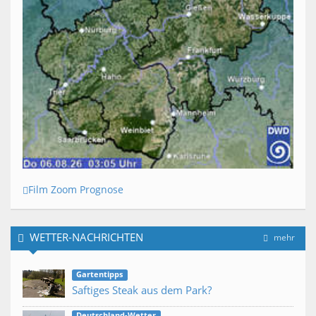
Film Zoom Prognose
WETTER-NACHRICHTEN
mehr
Gartentipps
Saftiges Steak aus dem Park?
Deutschland-Wetter