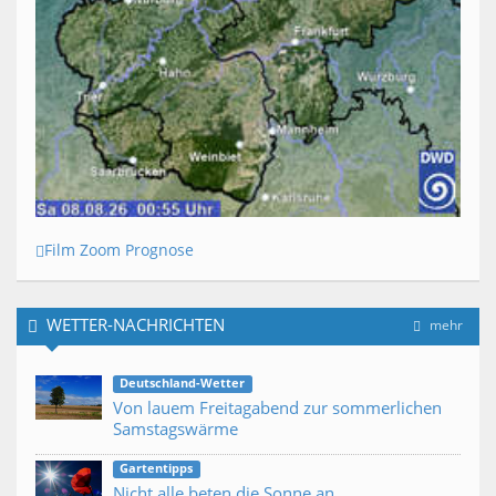
Film Zoom Prognose
WETTER-NACHRICHTEN
mehr
Deutschland-Wetter
Von lauem Freitagabend zur sommerlichen
Samstagswärme
Gartentipps
Nicht alle beten die Sonne an...