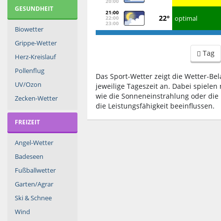
20:00
GESUNDHEIT
21:00
22°
optimal
22:00
23:00
Biowetter
Grippe-Wetter
Tag
Herz-Kreislauf
Pollenflug
Das Sport-Wetter zeigt die Wetter-Bel
UV/Ozon
jeweilige Tageszeit an. Dabei spiele
wie die Sonneneinstrahlung oder die L
Zecken-Wetter
die Leistungsfähigkeit beeinflussen.
FREIZEIT
Angel-Wetter
Badeseen
Fußballwetter
Garten/Agrar
Ski & Schnee
Wind