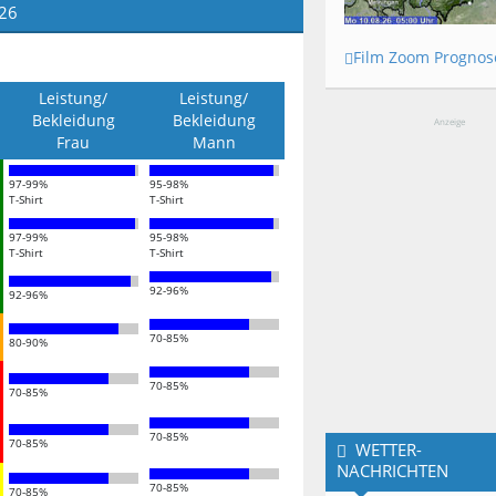
026
Film Zoom Prognos
Leistung/
Leistung/
Bekleidung
Bekleidung
Anzeige
Frau
Mann
97-99%
95-98%
T-Shirt
T-Shirt
97-99%
95-98%
T-Shirt
T-Shirt
92-96%
92-96%
70-85%
80-90%
70-85%
70-85%
70-85%
70-85%
WETTER-
NACHRICHTEN
70-85%
70-85%