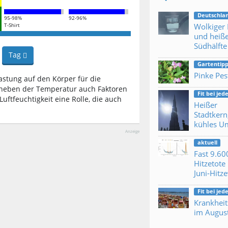
Deutschla
95-98%
92-96%
Wolkiger
T-Shirt
und heiß
Südhälfte
Tag
Gartentipp
Pinke Pes
astung auf den Körper für die
n neben der Temperatur auch Faktoren
Fit bei je
uftfeuchtigkeit eine Rolle, die auch
Heißer
Stadtkern
kühles U
Anzeige
aktuell
Fast 9.60
Hitzetote 
Juni-Hitz
Fit bei je
Krankheit
im Augus