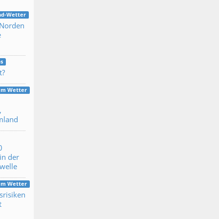
nd-Wetter
 Norden
e
s
t?
dem Wetter
,
mland
0
in der
ewelle
dem Wetter
srisiken
t