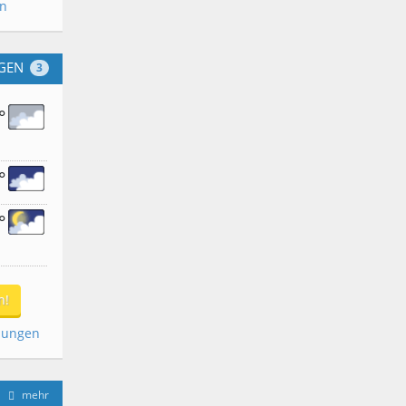
en
GEN
3
°
°
°
n!
dungen
mehr