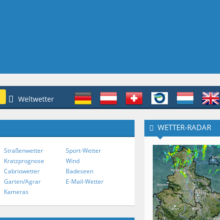
Weltwetter
WETTER-RADAR
Straßenwetter
Sport-Wetter
Kratzprognose
Wind
Cabriowetter
Badeseen
Garten/Agrar
E-Mail-Wetter
Kameras