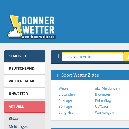
STARTSEITE
DEUTSCHLAND
Sport-Wetter Zittau
WETTERRADAR
Wetter
akt. Meldungen
UNWETTER
2 Stunden
Biowetter
14-Tage
Pollenflug
AKTUELL
30-Tage
UV/Ozon
Langfrist
Warnungen
Blitze
Meldungen