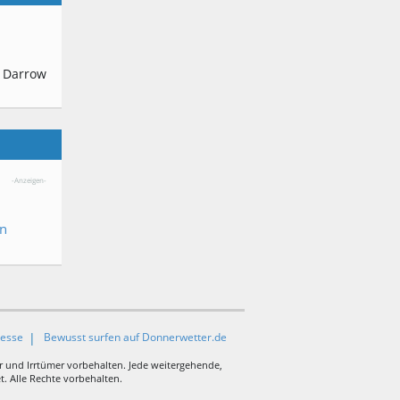
 Darrow
U
-Anzeigen-
en
resse
Bewusst surfen auf Donnerwetter.de
r und Irrtümer vorbehalten. Jede weitergehende,
. Alle Rechte vorbehalten.