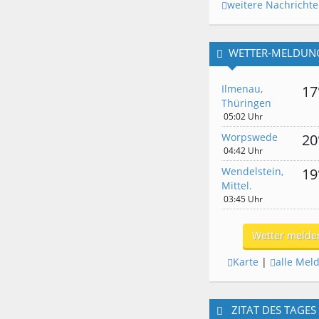
weitere Nachricht
WETTER-MELDUN
Ilmenau,
17
Thüringen
05:02 Uhr
Worpswede
20
04:42 Uhr
Wendelstein,
19
Mittel.
03:45 Uhr
Wetter melde
Karte
|
alle Mel
ZITAT DES TAGES