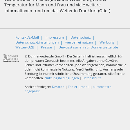
Temperatur für Mann und Frau und viele weitere
Informationen rund um das Wetter in Frankfurt (Oder).
Kontakt/E-Mail
Impressum
Datenschutz
Datenschutz-Einstellungen
werbefrei nutzen
Werbung
Wetter-B2B
Presse
Bewusst surfen auf Donnerwetter.de
© Donnerwetter.de GmbH - Der Seiteninhalt ist ausschließlich für
den privaten Gebrauch bestimmt. Alle Angaben ohne Gewähr,
Fehler und Irrtümer vorbehalten. Jede weitergehende, kommerzielle
oder nicht kommerzielle Nutzung, Veröffentlichung, Aushang oder
Sendung ist nur mit schriftlicher Zustimmung gestattet. Alle Rechte
vorbehalten.
Nutzungsbedingungen
|
Datenschutz
Ansicht festlegen:
Desktop
|
Tablet
|
mobil
|
automatisch
angepasst