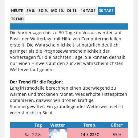
HEUTE
SA 8.
SO 9.
MO 10.
DI 11.
14 TAGE
30 TAGE
TREND
Die Vorhersagen bis zu 30 Tage im Voraus werden auf
Basis der Wetterlage mit Hilfe von Computermodellen
erstellt. Die Wahrscheinlichkeit ist natürlich deutlich
geringer als die Prognosewahrscheinlichkeit der
Vorhersagen für die nächsten Tage. Sie können deshalb
nur einen Hinweis auf den zur Zeit wahrscheinlichsten
Wetterverlauf geben.
Der Trend für die Region:
Langfristmodelle berechnen einen überwiegend zu
warmen und trockenen Monat. Wiederholte Hitzespitzen
dominieren, dazwischen drohen kräftige
Sommergewitter. Ein grundlegender Wetterwechsel ist
vorerst nicht in Sicht.
Tag
Wetter
Temp.
Güte*
Sa. 22.8.
14 / 22°C
55%