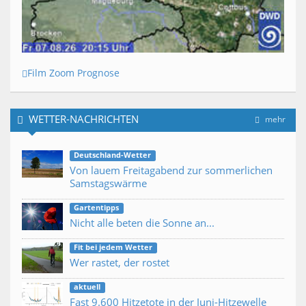
Film Zoom Prognose
WETTER-NACHRICHTEN
mehr
Deutschland-Wetter
Von lauem Freitagabend zur sommerlichen
Samstagswärme
Gartentipps
Nicht alle beten die Sonne an...
Fit bei jedem Wetter
Wer rastet, der rostet
aktuell
Fast 9.600 Hitzetote in der Juni-Hitzewelle