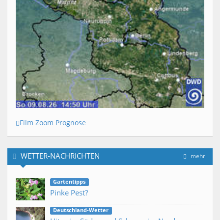
Film Zoom Prognose
WETTER-NACHRICHTEN
mehr
Gartentipps
Pinke Pest?
Deutschland-Wetter