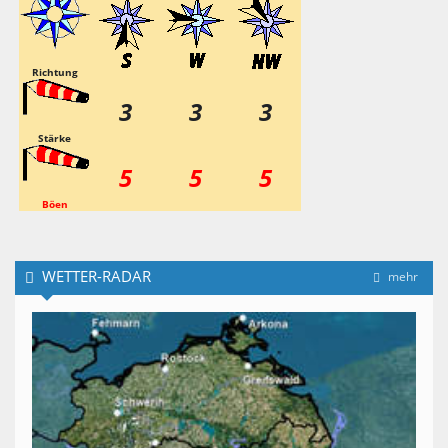
Richtung
3
3
3
Stärke
5
5
5
Böen
WETTER-RADAR
mehr