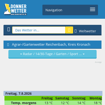
Navigation
Weltwetter
Agrar-/Gartenwetter Reichenbach, Kreis Kronach
Radar / 14/30-Tage / Garten / Sport ...
Anzeige
Freitag, 7.8.2026
Freitag
Samstag
Sonntag
Montag
Temp. morgens
13 °C
12 °C
14 °C
18 °C