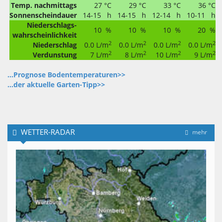
Temp. nachmittags
27 °C
29 °C
33 °C
36 °C
Sonnenscheindauer
14-15 h
14-15 h
12-14 h
10-11 h
Niederschlags-
10 %
10 %
10 %
20 %
wahrscheinlichkeit
2
2
2
2
Niederschlag
0.0 L/m
0.0 L/m
0.0 L/m
0.0 L/m
2
2
2
2
Verdunstung
7 L/m
8 L/m
10 L/m
9 L/m
...Prognose Bodentemperaturen>>
...der aktuelle Garten-Tipp>>
WETTER-RADAR
mehr