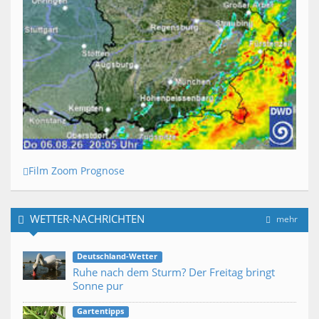
Film Zoom Prognose
WETTER-NACHRICHTEN
mehr
Deutschland-Wetter
Ruhe nach dem Sturm? Der Freitag bringt
Sonne pur
Gartentipps