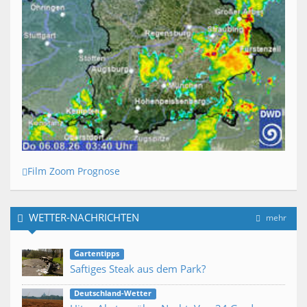
Film Zoom Prognose
WETTER-NACHRICHTEN
mehr
Gartentipps
Saftiges Steak aus dem Park?
Deutschland-Wetter