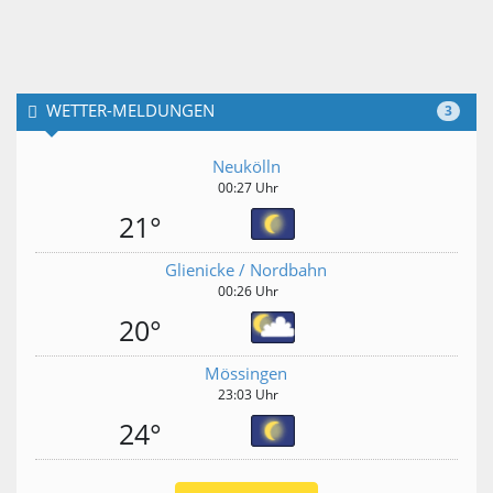
WETTER-MELDUNGEN
3
Neukölln
00:27 Uhr
21°
Glienicke / Nordbahn
00:26 Uhr
20°
Mössingen
23:03 Uhr
24°