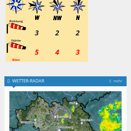
Richtung
3
2
2
Stärke
5
4
3
Böen
WETTER-RADAR
mehr