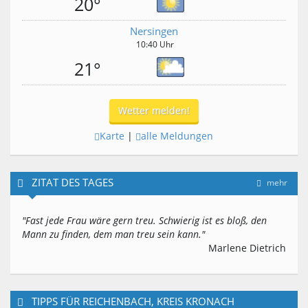
20°
Nersingen
10:40 Uhr
21°
Wetter melden!
Karte
|
alle Meldungen
ZITAT DES TAGES
mehr
"Fast jede Frau wäre gern treu. Schwierig ist es bloß, den
Mann zu finden, dem man treu sein kann."
Marlene Dietrich
TIPPS FÜR REICHENBACH, KREIS KRONACH