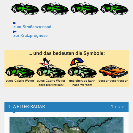
zum Straßenzustand
zur Kratzprognose
... und das bedeuten die Symbole:
gutes Cabrio-Wetter
gutes Cabrio-Wetter
unsicher: es kann
besser geschlossen
aber recht frisch!
nass werden!
WETTER-RADAR
mehr