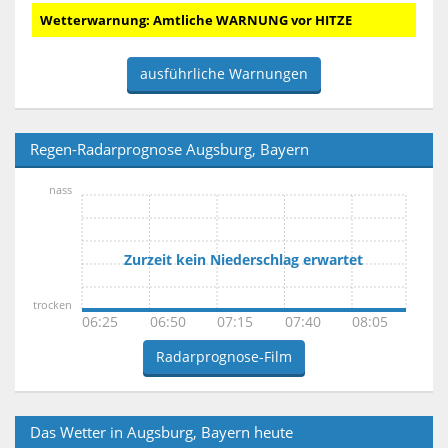
Wetterwarnung: Amtliche WARNUNG vor HITZE
ausführliche Warnungen
Regen-Radarprognose Augsburg, Bayern
nass
Zurzeit kein Niederschlag erwartet
trocken
06:25
06:50
07:15
07:40
08:05
Radarprognose-Film
Das Wetter in Augsburg, Bayern heute