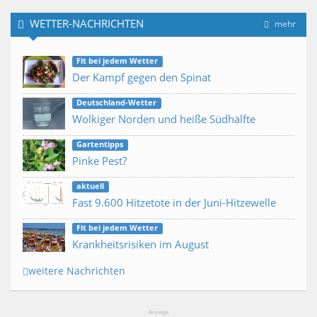
WETTER-NACHRICHTEN
mehr
Fit bei jedem Wetter
Der Kampf gegen den Spinat
Deutschland-Wetter
Wolkiger Norden und heiße Südhälfte
Gartentipps
Pinke Pest?
aktuell
Fast 9.600 Hitzetote in der Juni-Hitzewelle
Fit bei jedem Wetter
Krankheitsrisiken im August
weitere Nachrichten
Anzeige