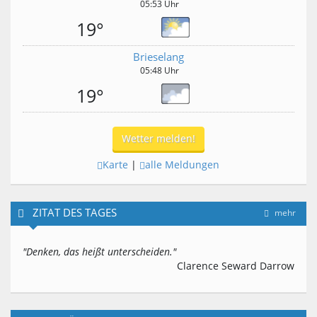
05:53 Uhr
19°
Brieselang
05:48 Uhr
19°
Wetter melden!
Karte
|
alle Meldungen
ZITAT DES TAGES
mehr
"Denken, das heißt unterscheiden."
Clarence Seward Darrow