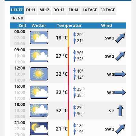
HEUTE
DI 11.
MI 12.
DO 13.
FR 14.
14 TAGE
30 TAGE
TREND
Zeit
Wetter
Temperatur
Wind
06:00
20°
18 °C
07:00
SW 2
21°
08:00
09:00
30°
27 °C
10:00
SW 2
32°
11:00
12:00
40°
32 °C
13:00
W 3
42°
14:00
15:00
35°
32 °C
16:00
W 3
38°
17:00
18:00
29°
32 °C
19:00
S 2
30°
20:00
21:00
18°
21 °C
22:00
SW 2
19°
23:00