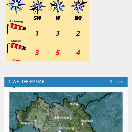
Richtung
1
3
2
Stärke
3
5
4
Böen
WETTER-RADAR
mehr