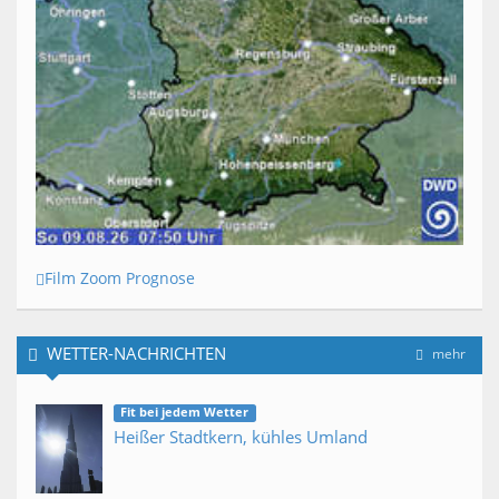
Film Zoom Prognose
WETTER-NACHRICHTEN
mehr
Fit bei jedem Wetter
Heißer Stadtkern, kühles Umland