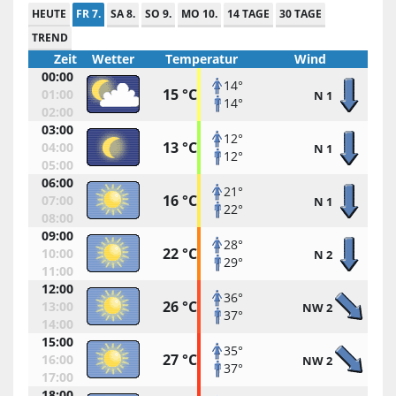
HEUTE
FR 7.
SA 8.
SO 9.
MO 10.
14 TAGE
30 TAGE
TREND
Zeit
Wetter
Temperatur
Wind
00:00
14°
15 °C
01:00
N 1
14°
02:00
03:00
12°
13 °C
04:00
N 1
12°
05:00
06:00
21°
16 °C
07:00
N 1
22°
08:00
09:00
28°
22 °C
10:00
N 2
29°
11:00
12:00
36°
26 °C
13:00
NW 2
37°
14:00
15:00
35°
27 °C
16:00
NW 2
37°
17:00
18:00