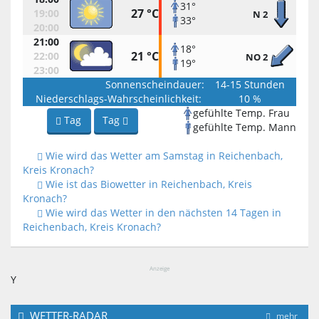
31°
27 °C
19:00
N 2
33°
20:00
21:00
18°
21 °C
22:00
NO 2
19°
23:00
Sonnenscheindauer:
14-15 Stunden
Niederschlags-Wahrscheinlichkeit:
10 %
gefühlte Temp. Frau
Tag
Tag
gefühlte Temp. Mann
Wie wird das Wetter am Samstag in Reichenbach,
Kreis Kronach?
Wie ist das Biowetter in Reichenbach, Kreis
Kronach?
Wie wird das Wetter in den nächsten 14 Tagen in
Reichenbach, Kreis Kronach?
Anzeige
Y
WETTER-RADAR
mehr